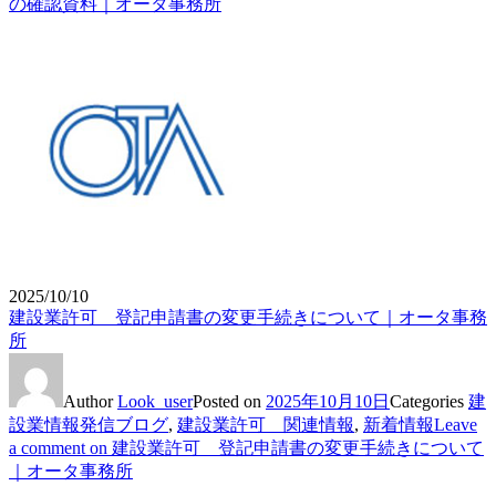
の確認資料｜オータ事務所
2025/10/10
建設業許可 登記申請書の変更手続きについて｜オータ事務
所
Author
Look_user
Posted on
2025年10月10日
Categories
建
設業情報発信ブログ
,
建設業許可 関連情報
,
新着情報
Leave
a comment
on 建設業許可 登記申請書の変更手続きについて
｜オータ事務所