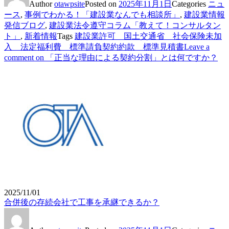
Author
otawpsite
Posted on
2025年11月1日
Categories
ニュ
ース
,
事例でわかる！「建設業なんでも相談所」
,
建設業情報
発信ブログ
,
建設業法令遵守コラム「教えて！コンサルタン
ト」
,
新着情報
Tags
建設業許可 国土交通省 社会保険未加
入 法定福利費 標準請負契約約款 標準見積書
Leave a
comment
on 「正当な理由による契約分割」とは何ですか？
2025/11/01
合併後の存続会社で工事を承継できるか？