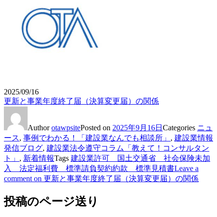
2025/09/16
更新と事業年度終了届（決算変更届）の関係
Author
otawpsite
Posted on
2025年9月16日
Categories
ニュ
ース
,
事例でわかる！「建設業なんでも相談所」
,
建設業情報
発信ブログ
,
建設業法令遵守コラム「教えて！コンサルタン
ト」
,
新着情報
Tags
建設業許可 国土交通省 社会保険未加
入 法定福利費 標準請負契約約款 標準見積書
Leave a
comment
on 更新と事業年度終了届（決算変更届）の関係
投稿のページ送り