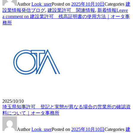
Author
Look_user
Posted on
2025年10月10日
Categories
建
設業情報発信ブログ
,
建設業許可 関連情報
,
新着情報
Leave
a comment
on 建設業許可 残高証明書の使用方法｜オータ事
務所
2025/10/10
埼玉県知事許可 登記と実態が異なる場合の営業所の確認資
料について｜オータ事務所
Author
Look_user
Posted on
2025年10月10日
Categories
建