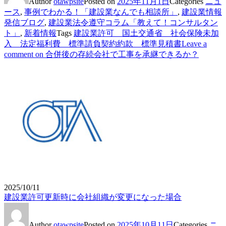
Author
otawpsite
Posted on
2025年11月1日
Categories
ニュ
ース
,
事例でわかる！「建設業なんでも相談所」
,
建設業情報
発信ブログ
,
建設業法令遵守コラム「教えて！コンサルタン
ト」
,
新着情報
Tags
建設業許可 国土交通省 社会保険未加
入 法定福利費 標準請負契約約款 標準見積書
Leave a
comment
on 合併後の存続会社で工事を承継できるか？
2025/10/11
建設業許可更新時に会社組織が変更になった場合
Author
otawpsite
Posted on
2025年10月11日
Categories
ニ