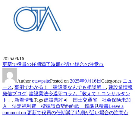
2025/09/16
更新で役員の任期満了時期が近い場合の注意点
Author
otawpsite
Posted on
2025年9月16日
Categories
ニュ
ース
,
事例でわかる！「建設業なんでも相談所」
,
建設業情報
発信ブログ
,
建設業法令遵守コラム「教えて！コンサルタン
ト」
,
新着情報
Tags
建設業許可 国土交通省 社会保険未加
入 法定福利費 標準請負契約約款 標準見積書
Leave a
comment
on 更新で役員の任期満了時期が近い場合の注意点