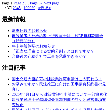
Page
1
Page
2
…
Page
37
Next page
1 / 37
1
2
3
4
5
...
10
20
30
...
»
最後 »
最新情報
夏季休暇のお知らせ
建設業者のための改正行政書士法 WEB無料説明会
（所要30分）
年末年始休暇のお知らせ
「正当な理由による契約分割」とは何ですか？
合併後の存続会社で工事を承継できるか？
注目記事
国土交通大臣許可の建設業許可申請はこう変わる！
お済みですか？民法改正に向けた工事請負契約書の見
直し
2020年4月1日から 建設業許可申請について一部簡素化
建設業経理士登録講習会追加開催のワケと経営事項審
査改正
建設キャリアアップシステムのレベルを取得した者へ