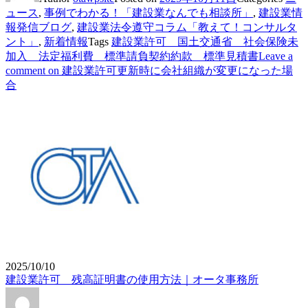
ュース
,
事例でわかる！「建設業なんでも相談所」
,
建設業情
報発信ブログ
,
建設業法令遵守コラム「教えて！コンサルタ
ント」
,
新着情報
Tags
建設業許可 国土交通省 社会保険未
加入 法定福利費 標準請負契約約款 標準見積書
Leave a
comment
on 建設業許可更新時に会社組織が変更になった場
合
2025/10/10
建設業許可 残高証明書の使用方法｜オータ事務所