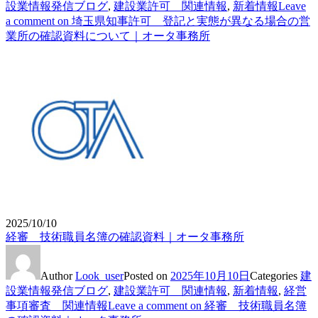
設業情報発信ブログ
,
建設業許可 関連情報
,
新着情報
Leave
a comment
on 埼玉県知事許可 登記と実態が異なる場合の営
業所の確認資料について｜オータ事務所
2025/10/10
経審 技術職員名簿の確認資料｜オータ事務所
Author
Look_user
Posted on
2025年10月10日
Categories
建
設業情報発信ブログ
,
建設業許可 関連情報
,
新着情報
,
経営
事項審査 関連情報
Leave a comment
on 経審 技術職員名簿