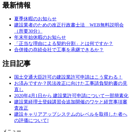
最新情報
夏季休暇のお知らせ
建設業者のための改正行政書士法 WEB無料説明会
（所要30分）
年末年始休暇のお知らせ
「正当な理由による契約分割」とは何ですか？
合併後の存続会社で工事を承継できるか？
注目記事
国土交通大臣許可の建設業許可申請はこう変わる！
お済みですか？民法改正に向けた工事請負契約書の見
直し
2020年4月1日から 建設業許可申請について一部簡素化
建設業経理士登録講習会追加開催のワケと経営事項審
査改正
建設キャリアアップシステムのレベルを取得した者へ
の評価について!
メニュー