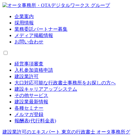
企業案内
採用情報
業務委託パートナー募集
メディア掲載情報
お問い合わせ
経営事項審査
入札参加資格申請
建設業許可
大口対応可能な行政書士事務所をお探しの方へ
建設キャリアアップシステム
その他サービス
建設業最新情報
各種セミナー
メルマガ登録
報酬表(代行料金表)
建設業許可のエキスパート 東京の行政書士 オータ事務所グ