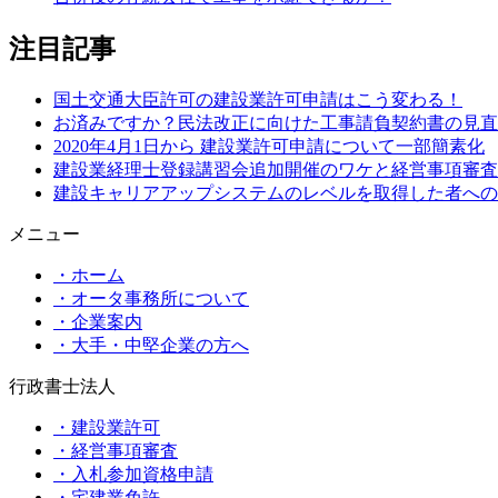
注目記事
国土交通大臣許可の建設業許可申請はこう変わる！
お済みですか？民法改正に向けた工事請負契約書の見直
2020年4月1日から 建設業許可申請について一部簡素化
建設業経理士登録講習会追加開催のワケと経営事項審査
建設キャリアアップシステムのレベルを取得した者への
メニュー
・ホーム
・オータ事務所について
・企業案内
・大手・中堅企業の方へ
行政書士法人
・建設業許可
・経営事項審査
・入札参加資格申請
・宅建業免許