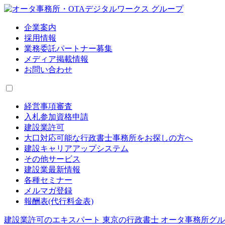
企業案内
採用情報
業務委託パートナー募集
メディア掲載情報
お問い合わせ
経営事項審査
入札参加資格申請
建設業許可
大口対応可能な行政書士事務所をお探しの方へ
建設キャリアアップシステム
その他サービス
建設業最新情報
各種セミナー
メルマガ登録
報酬表(代行料金表)
建設業許可のエキスパート 東京の行政書士 オータ事務所グ