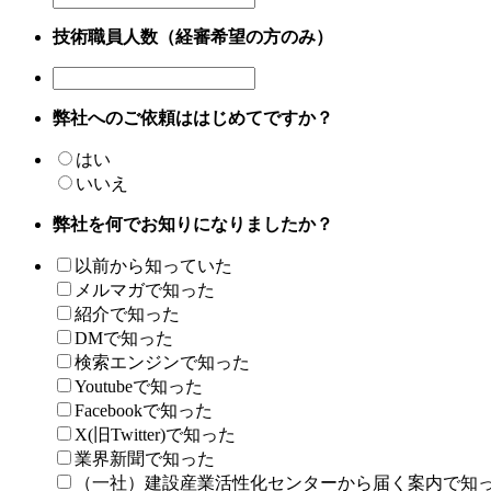
技術職員人数（経審希望の方のみ）
弊社へのご依頼ははじめてですか？
はい
いいえ
弊社を何でお知りになりましたか？
以前から知っていた
メルマガで知った
紹介で知った
DMで知った
検索エンジンで知った
Youtubeで知った
Facebookで知った
X(旧Twitter)で知った
業界新聞で知った
（一社）建設産業活性化センターから届く案内で知