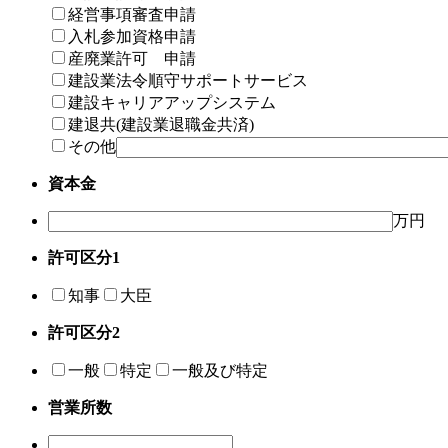
経営事項審査申請
入札参加資格申請
産廃業許可 申請
建設業法令順守サポートサービス
建設キャリアアップシステム
建退共(建設業退職金共済)
その他
資本金
万円
許可区分1
知事
大臣
許可区分2
一般
特定
一般及び特定
営業所数