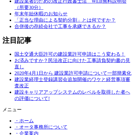
建設業者のための改正行政書士法 WEB無料説明会
（所要30分）
年末年始休暇のお知らせ
「正当な理由による契約分割」とは何ですか？
合併後の存続会社で工事を承継できるか？
注目記事
国土交通大臣許可の建設業許可申請はこう変わる！
お済みですか？民法改正に向けた工事請負契約書の見
直し
2020年4月1日から 建設業許可申請について一部簡素化
建設業経理士登録講習会追加開催のワケと経営事項審
査改正
建設キャリアアップシステムのレベルを取得した者へ
の評価について!
メニュー
・ホーム
・オータ事務所について
・企業案内