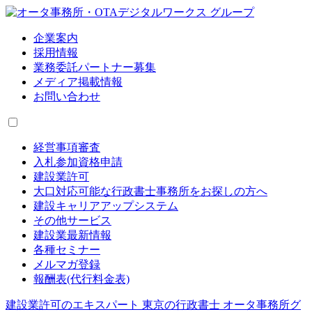
企業案内
採用情報
業務委託パートナー募集
メディア掲載情報
お問い合わせ
経営事項審査
入札参加資格申請
建設業許可
大口対応可能な行政書士事務所をお探しの方へ
建設キャリアアップシステム
その他サービス
建設業最新情報
各種セミナー
メルマガ登録
報酬表(代行料金表)
建設業許可のエキスパート 東京の行政書士 オータ事務所グ