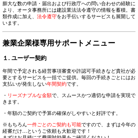
膨大な数の申請・届出および行政庁への問い合わせの経験に
より、オータ事務所には建設業法法令遵守の情報を蓄積。書
類作成に加え、
法令遵守
をお手伝いするサービス
も展開して
います。
兼業企業様専用サポートメニュー
１. ユーザー契約
年間で予定される経営事項審査や許認可手続きなど貴社が必
要とするサービスを一括でご提供。毎回の手続きごとにはお
支払いが発生しない
年間契約
です。
・
リーズナブルな金額
で、スムースかつ適切な申請を実現で
きます。
・年額のご契約で予算の確保がしやすいと好評です。
※もちろん
一件ごとのご契約も可能
ですので、まずは今年の
経審だけ…というご依頼も大歓迎です！
まずはお見積にて費用対効果をご確認ください！