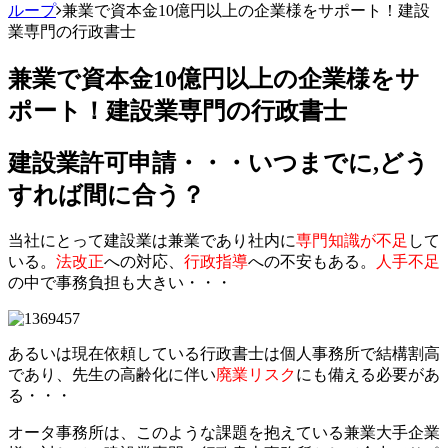
ループ
兼業で資本金10億円以上の企業様をサポート！建設
業専門の行政書士
兼業で資本金10億円以上の企業様をサ
ポート！建設業専門の行政書士
建設業許可申請・・・いつまでに,どう
すれば間に合う？
当社にとって建設業は兼業であり社内に
専門知識が不足
して
いる。
法改正
への対応、
行政指導
への不安もある。
人手不足
の中で事務負担も大きい・・・
あるいは現在依頼している行政書士は個人事務所で結構割高
であり、先生の高齢化に伴い
廃業リスク
にも備える必要があ
る・・・
オータ事務所は、このような課題を抱えている兼業大手企業