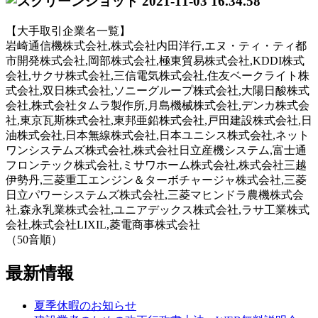
【大手取引企業名一覧】
岩崎通信機株式会社,株式会社内田洋行,エヌ・ティ・ティ都
市開発株式会社,岡部株式会社,極東貿易株式会社,KDDI株式
会社,サクサ株式会社,三信電気株式会社,住友ベークライト株
式会社,双日株式会社,ソニーグループ株式会社,大陽日酸株式
会社,株式会社タムラ製作所,月島機械株式会社,デンカ株式会
社,東京瓦斯株式会社,東邦亜鉛株式会社,戸田建設株式会社,日
油株式会社,日本無線株式会社,日本ユニシス株式会社,ネット
ワンシステムズ株式会社,株式会社日立産機システム,富士通
フロンテック株式会社,ミサワホーム株式会社,株式会社三越
伊勢丹,三菱重工エンジン＆ターボチャージャ株式会社,三菱
日立パワーシステムズ株式会社,三菱マヒンドラ農機株式会
社,森永乳業株式会社,ユニアデックス株式会社,ラサ工業株式
会社,株式会社LIXIL,菱電商事株式会社
（50音順）
最新情報
夏季休暇のお知らせ