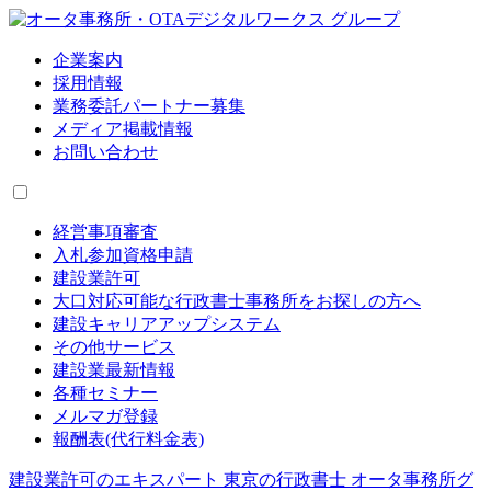
企業案内
採用情報
業務委託パートナー募集
メディア掲載情報
お問い合わせ
経営事項審査
入札参加資格申請
建設業許可
大口対応可能な行政書士事務所をお探しの方へ
建設キャリアアップシステム
その他サービス
建設業最新情報
各種セミナー
メルマガ登録
報酬表(代行料金表)
建設業許可のエキスパート 東京の行政書士 オータ事務所グ