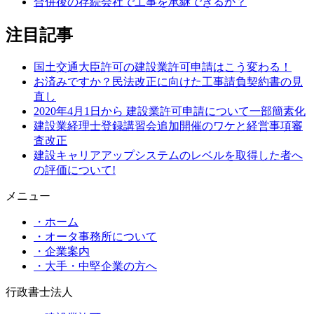
合併後の存続会社で工事を承継できるか？
注目記事
国土交通大臣許可の建設業許可申請はこう変わる！
お済みですか？民法改正に向けた工事請負契約書の見
直し
2020年4月1日から 建設業許可申請について一部簡素化
建設業経理士登録講習会追加開催のワケと経営事項審
査改正
建設キャリアアップシステムのレベルを取得した者へ
の評価について!
メニュー
・ホーム
・オータ事務所について
・企業案内
・大手・中堅企業の方へ
行政書士法人