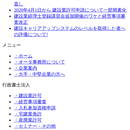
直し
2020年4月1日から 建設業許可申請について一部簡素化
建設業経理士登録講習会追加開催のワケと経営事項審
査改正
建設キャリアアップシステムのレベルを取得した者へ
の評価について!
メニュー
・ホーム
・オータ事務所について
・企業案内
・大手・中堅企業の方へ
行政書士法人
・建設業許可
・経営事項審査
・入札参加資格申請
・宅建業免許
・産廃業許可
・セミナー・その他