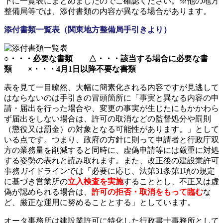
下に一覧表にまとめましたのでご確認ください。※他の地方
整備局等では、添付書類の内容が異なる場合があります。
添付書類一覧表（関東地方整備局手引きより）
○・・・必要な書類 △・・・該当する場合に必要な書
類 ×・・・4月1日以降不要な書類
表を見て一目瞭然、大幅に簡素化される内容ですが見逃して
はならないのは手引きの冒頭箇所に「事実と異なる内容の申
請・届出を行った場合や、変更の事実が生じたにもかかわら
ず届出をしない場合は、許可の取消などの監督処分や罰則
（懲役又は罰金）の対象となる可能性があります。」として
いる点です。つまり、政府の方針に則って申請者と行政庁双
方の業務量を削減すると同時に、虚偽申請等には厳重に対処
する姿勢の表れと読み取れます。また、改正後の建設業許可
事務ガイドラインでは「必要に応じ、法第31条第1項の規定
に基づき営業所の
立入検査を実施
することとし、不正又は虚
偽が認められる場合は、
許可の拒否・取消をもって臨む
な
ど、厳正な運用に努めることとする」としています。
オータ事務所は建設業許可に特化した行政書士事務所として