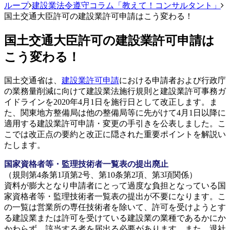
ループ
建設業法令遵守コラム「教えて！コンサルタント」
国土交通大臣許可の建設業許可申請はこう変わる！
国土交通大臣許可の建設業許可申請は
こう変わる！
国土交通省は、
建設業許可申請
における申請者および行政庁
の業務量削減に向けて建設業法施行規則と建設業許可事務ガ
イドラインを2020年4月1日を施行日として改正します。ま
た、関東地方整備局は他の整備局等に先がけて4月1日以降に
適用する建設業許可申請・変更の手引きを公表しました。こ
こでは改正点の要約と改正に隠された重要ポイントを解説い
たします。
国家資格者等・監理技術者一覧表の提出廃止
（規則第4条第1項第2号、第10条第2項、第3項関係）
資料が膨大となり申請者にとって過度な負担となっている国
家資格者等・監理技術者一覧表の提出が不要になります。こ
の一覧は営業所の専任技術者を除いて、許可を受けようとす
る建設業または許可を受けている建設業の業種であるかにか
かわらず、該当する者を届出る必要があります。また、退社