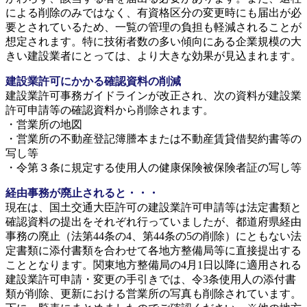
による削除のみではなく、有資格区分の変更時にも届出が必
要とされているため、一覧の管理の負担も軽減されることが
想定されます。特に技術者数の多い傾向にある企業規模の大
きい建設業者にとっては、より大きな効果が見込まれます。
建設業許可にかかる確認資料の削減
建設業許可事務ガイドラインが改正され、次の資料が建設業
許可申請等の確認資料から削除されます。
・営業所の地図
・営業所の不動産登記簿謄本または不動産賃貸借契約書等の
写し等
・令第３条に規定する使用人の健康保険被保険者証の写し等
経由事務が廃止されると・・・
現在は、国土交通大臣許可の建設業許可申請等は法定書類と
確認資料の提出をそれぞれ行っていましたが、都道府県経由
事務の廃止（法第44条の4、第44条の5の削除）にともない法
定書類に添付書類を合わせて各地方整備局等に直接提出する
こととなります。関東地方整備局の4月1日以降に適用される
建設業許可申請・変更の手引きでは、令3条使用人の添付書
類が削除、更新における営業所の写真も削除されています。