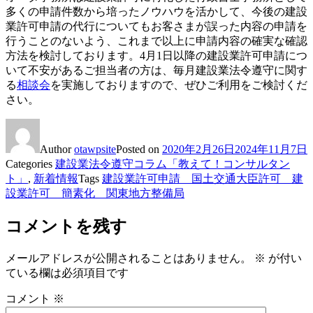
多くの申請件数から培ったノウハウを活かして、今後の建設
業許可申請の代行についてもお客さまが誤った内容の申請を
行うことのないよう、これまで以上に申請内容の確実な確認
方法を検討しております。4月1日以降の建設業許可申請につ
いて不安があるご担当者の方は、毎月建設業法令遵守に関す
る
相談会
を実施しておりますので、ぜひご利用をご検討くだ
さい。
Author
otawpsite
Posted on
2020年2月26日
2024年11月7日
Categories
建設業法令遵守コラム「教えて！コンサルタン
ト」
,
新着情報
Tags
建設業許可申請 国土交通大臣許可 建
設業許可 簡素化 関東地方整備局
コメントを残す
メールアドレスが公開されることはありません。
※
が付い
ている欄は必須項目です
コメント
※