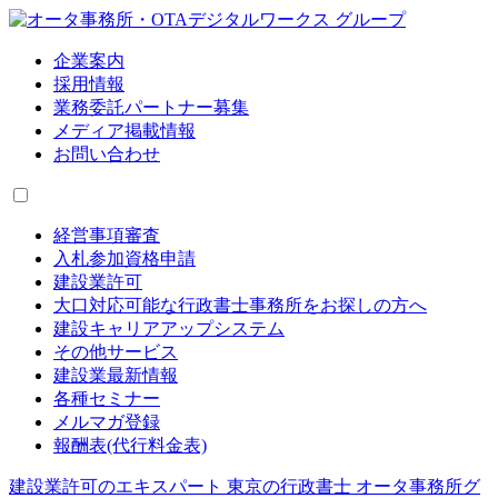
企業案内
採用情報
業務委託パートナー募集
メディア掲載情報
お問い合わせ
経営事項審査
入札参加資格申請
建設業許可
大口対応可能な行政書士事務所をお探しの方へ
建設キャリアアップシステム
その他サービス
建設業最新情報
各種セミナー
メルマガ登録
報酬表(代行料金表)
建設業許可のエキスパート 東京の行政書士 オータ事務所グ