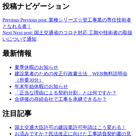
投稿ナビゲーション
Previous
Previous post:
業種シリーズ☆管工事業の専任技術者
となれる者！
Next
Next post:
国土交通省のコロナ対応 工期や技術者の取扱
いについて通知
最新情報
夏季休暇のお知らせ
建設業者のための改正行政書士法 WEB無料説明会
（所要30分）
年末年始休暇のお知らせ
「正当な理由による契約分割」とは何ですか？
合併後の存続会社で工事を承継できるか？
注目記事
国土交通大臣許可の建設業許可申請はこう変わる！
お済みですか？民法改正に向けた工事請負契約書の見