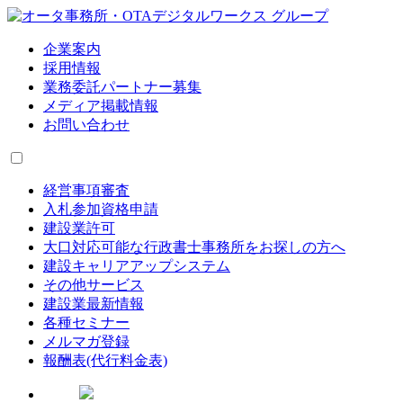
企業案内
採用情報
業務委託パートナー募集
メディア掲載情報
お問い合わせ
経営事項審査
入札参加資格申請
建設業許可
大口対応可能な行政書士事務所をお探しの方へ
建設キャリアアップシステム
その他サービス
建設業最新情報
各種セミナー
メルマガ登録
報酬表(代行料金表)