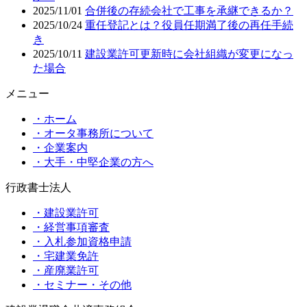
2025/11/01
合併後の存続会社で工事を承継できるか？
2025/10/24
重任登記とは？役員任期満了後の再任手続
き
2025/10/11
建設業許可更新時に会社組織が変更になっ
た場合
メニュー
・ホーム
・オータ事務所について
・企業案内
・大手・中堅企業の方へ
行政書士法人
・建設業許可
・経営事項審査
・入札参加資格申請
・宅建業免許
・産廃業許可
・セミナー・その他