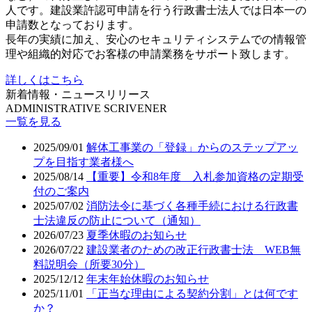
人です。建設業許認可申請を行う行政書士法人では日本一の
申請数となっております。
長年の実績に加え、安心のセキュリティシステムでの情報管
理や組織的対応でお客様の申請業務をサポート致します。
詳しくはこちら
新着情報・ニュースリリース
ADMINISTRATIVE SCRIVENER
一覧を見る
2025/09/01
解体工事業の「登録」からのステップアッ
プを目指す業者様へ
2025/08/14
【重要】令和8年度 入札参加資格の定期受
付のご案内
2025/07/02
消防法令に基づく各種手続における行政書
士法違反の防止について（通知）
2026/07/23
夏季休暇のお知らせ
2026/07/22
建設業者のための改正行政書士法 WEB無
料説明会（所要30分）
2025/12/12
年末年始休暇のお知らせ
2025/11/01
「正当な理由による契約分割」とは何です
か？