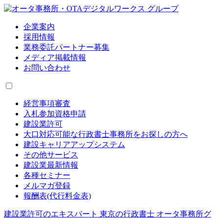
企業案内
採用情報
業務委託パートナー募集
メディア掲載情報
お問い合わせ
経営事項審査
入札参加資格申請
建設業許可
大口対応可能な行政書士事務所をお探しの方へ
建設キャリアアップシステム
その他サービス
建設業最新情報
各種セミナー
メルマガ登録
報酬表(代行料金表)
建設業許可のエキスパート 東京の行政書士 オータ事務所グ