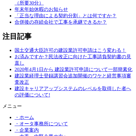
（所要30分）
年末年始休暇のお知らせ
「正当な理由による契約分割」とは何ですか？
合併後の存続会社で工事を承継できるか？
注目記事
国土交通大臣許可の建設業許可申請はこう変わる！
お済みですか？民法改正に向けた工事請負契約書の見
直し
2020年4月1日から 建設業許可申請について一部簡素化
建設業経理士登録講習会追加開催のワケと経営事項審
査改正
建設キャリアアップシステムのレベルを取得した者へ
の評価について!
メニュー
・ホーム
・オータ事務所について
・企業案内