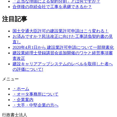
「正当な理由による契約分割」とは何ですか？
合併後の存続会社で工事を承継できるか？
注目記事
国土交通大臣許可の建設業許可申請はこう変わる！
お済みですか？民法改正に向けた工事請負契約書の見
直し
2020年4月1日から 建設業許可申請について一部簡素化
建設業経理士登録講習会追加開催のワケと経営事項審
査改正
建設キャリアアップシステムのレベルを取得した者へ
の評価について!
メニュー
・ホーム
・オータ事務所について
・企業案内
・大手・中堅企業の方へ
行政書士法人