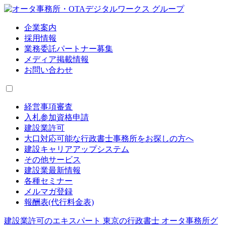
企業案内
採用情報
業務委託パートナー募集
メディア掲載情報
お問い合わせ
経営事項審査
入札参加資格申請
建設業許可
大口対応可能な行政書士事務所をお探しの方へ
建設キャリアアップシステム
その他サービス
建設業最新情報
各種セミナー
メルマガ登録
報酬表(代行料金表)
建設業許可のエキスパート 東京の行政書士 オータ事務所グ