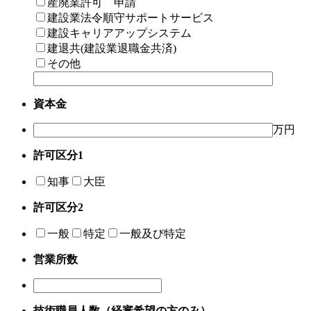
産廃業許可 申請
建設業法令順守サポートサービス
建設キャリアアップシステム
建退共(建設業退職金共済)
その他
資本金
万円
許可区分1
知事
大臣
許可区分2
一般
特定
一般及び特定
営業所数
技術職員人数（経審希望の方のみ）