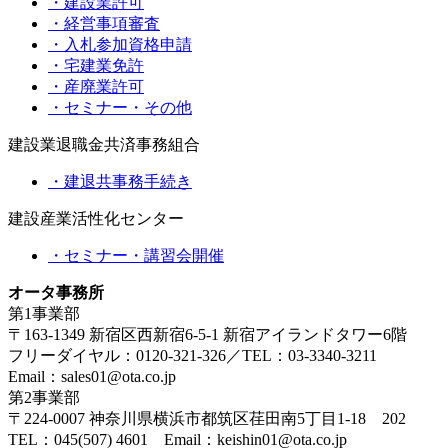
・建設業許可
・経営事項審査
・入札参加資格申請
・宅建業免許
・産廃業許可
・セミナー・その他
建設業退職金共済事務組合
・建退共事務手続き
建設産業活性化センター
・セミナー・講習会開催
オータ事務所
第1事業部
〒163-1349 新宿区西新宿6-5-1 新宿アイランドタワー6階
フリーダイヤル：0120-321-326／TEL：03-3340-3211
Email：sales01@ota.co.jp
第2事業部
〒224-0007 神奈川県横浜市都筑区荏田南5丁目1-18 202
TEL：045(507) 4601 Email：keishin01@ota.co.jp