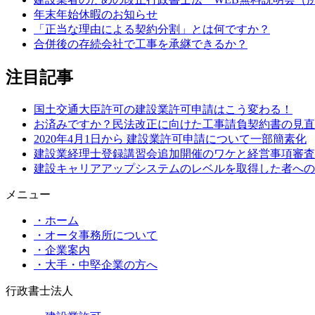
年末年始休暇のお知らせ
「正当な理由による契約分割」とは何ですか？
合併後の存続会社で工事を承継できるか？
注目記事
国土交通大臣許可の建設業許可申請はこう変わる！
お済みですか？民法改正に向けた工事請負契約書の見直
2020年4月1日から 建設業許可申請について一部簡素化
建設業経理士登録講習会追加開催のワケと経営事項審査
建設キャリアアップシステムのレベルを取得した者への
メニュー
・ホーム
・オータ事務所について
・企業案内
・大手・中堅企業の方へ
行政書士法人