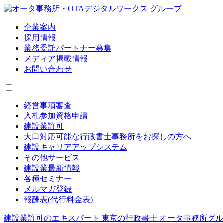
企業案内
採用情報
業務委託パートナー募集
メディア掲載情報
お問い合わせ
経営事項審査
入札参加資格申請
建設業許可
大口対応可能な行政書士事務所をお探しの方へ
建設キャリアアップシステム
その他サービス
建設業最新情報
各種セミナー
メルマガ登録
報酬表(代行料金表)
建設業許可のエキスパート 東京の行政書士 オータ事務所グ