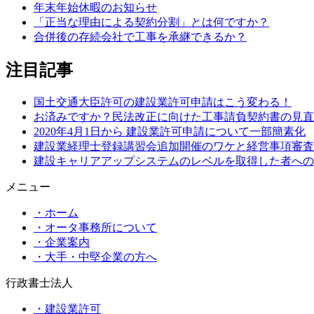
年末年始休暇のお知らせ
「正当な理由による契約分割」とは何ですか？
合併後の存続会社で工事を承継できるか？
注目記事
国土交通大臣許可の建設業許可申請はこう変わる！
お済みですか？民法改正に向けた工事請負契約書の見直
2020年4月1日から 建設業許可申請について一部簡素化
建設業経理士登録講習会追加開催のワケと経営事項審査
建設キャリアアップシステムのレベルを取得した者への
メニュー
・ホーム
・オータ事務所について
・企業案内
・大手・中堅企業の方へ
行政書士法人
・建設業許可