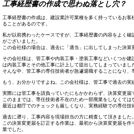
工事経歴書の作成で思わぬ落とし穴
工事経歴書の作成は、建設業許可業種を多く持っているお客
ることがあるのです。
私が以前携わったケースですが、工事経歴書の内容をよく確
がございました。
この会社様の場合は、過去に「適当」に出してしまった決算
その会社様は、管工事や内装工事・塗装工事などいくつか建
は内装工事とその他工事に計上して提出してしまっていまし
そんな中、管工事の専任技術者が急遽退職することになり、
もう、お分かりですよね。この会社様は、管工事で過去の実
実際には管工事を請負っていたにもかかわらず、決算変更届
このままでは、専任技術者不在のため一部廃業をしなくては
最近は都庁でのチェックも厳しくなり、実務経験での専任技
過去に遡り、工事内容を現場担当の方に精査して頂きました
この決算変更届を訂正する作業は、最初から決算変更届を作
業でした。