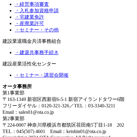
・経営事項審査
・入札参加資格申請
・宅建業免許
・産廃業許可
・セミナー・その他
建設業退職金共済事務組合
・建退共事務手続き
建設産業活性化センター
・セミナー・講習会開催
オータ事務所
第1事業部
〒163-1349 新宿区西新宿6-5-1 新宿アイランドタワー6階
フリーダイヤル：0120-321-326／TEL：03-3340-3211
Email：sales01@ota.co.jp
第2事業部
〒224-0007 神奈川県横浜市都筑区荏田南5丁目1-18 202
TEL：045(507) 4601 Email：keishin01@ota.co.jp