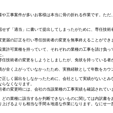
？
様や工事案件が多いお客様は本当に骨の折れる作業です。ただ
認せず「適当」に書いて提出してしまったがために、専任技術
変更届の訂正を行い専任技術者の変更を無事終えることができ
設業許可業種を持っていて、それぞれの業種の工事を請け負っ
た。
専任技術者の変更をしようとしましたが、免状を持っている者
績が全く上がっていなかったため、実務経験として年数をカウ
で正しく届出をしなかったために、会社として実績がないとみ
ならなくなります。
術者の変更時には、会社の当該業種の工事実績も確認されてい
。どの業種に該当するか判断できないものに関しては内訳書を
り上げるよりも相当な手間＆地道な作業になります。なにせ一