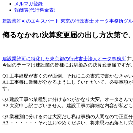
メルマガ登録
報酬表(代行料金表)
建設業許可のエキスパート 東京の行政書士 オータ事務所グ
侮るなかれ!決算変更届の出し方次第で、
建設業許可に特化した東京都の行政書士法人オータ事務所
井
今回のテーマは建設業の皆様にお馴染みの決算変更届ですが
Q1.工事経歴が書くのが面倒。それにこの書式で書かなきゃ
A1.工事毎に業種が分かるようにしていただいて、必要事項
す。
Q2.建設工事の業種別に分けるのがかなり大変。オータさん
A2.大変申し訳ございません。建設工事の詳細な内容が私ど
Q3.業種別に分けるのは大変だし私は事務の人間なので正直
A3.・・・・・・それはおやめください。将来思わぬ落とし