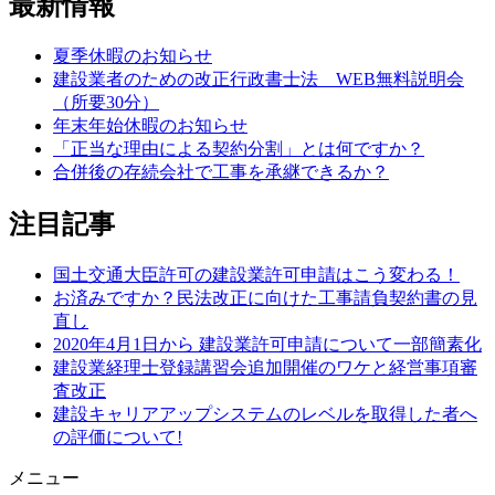
最新情報
夏季休暇のお知らせ
建設業者のための改正行政書士法 WEB無料説明会
（所要30分）
年末年始休暇のお知らせ
「正当な理由による契約分割」とは何ですか？
合併後の存続会社で工事を承継できるか？
注目記事
国土交通大臣許可の建設業許可申請はこう変わる！
お済みですか？民法改正に向けた工事請負契約書の見
直し
2020年4月1日から 建設業許可申請について一部簡素化
建設業経理士登録講習会追加開催のワケと経営事項審
査改正
建設キャリアアップシステムのレベルを取得した者へ
の評価について!
メニュー