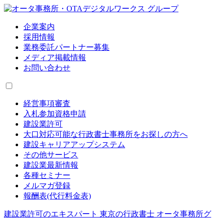
企業案内
採用情報
業務委託パートナー募集
メディア掲載情報
お問い合わせ
経営事項審査
入札参加資格申請
建設業許可
大口対応可能な行政書士事務所をお探しの方へ
建設キャリアアップシステム
その他サービス
建設業最新情報
各種セミナー
メルマガ登録
報酬表(代行料金表)
建設業許可のエキスパート 東京の行政書士 オータ事務所グ