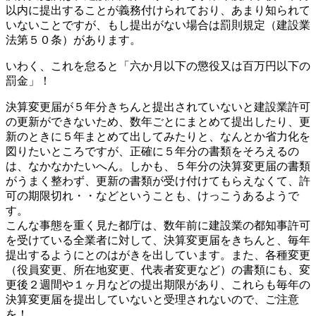
以内に提出することが義務付けられており、あまり知られて
いないことですが、もし提出がない場合は罰則規定（建設業
法第５０条）があります。
いわく、これを怠ると「六か月以下の懲役又は百万円以下の
罰金」！
決算変更届が５年分きちんと提出されていないと建設業許可
の更新ができないため、数年ごとにまとめて提出したり、更
新のときに５年まとめて出してみたりと、なんとか省力化を
図りたいところですが、正確に５年分の書類をそろえるの
は、なかなかたいへん。しかも、５年分の決算変更届の書類
がうまく整わず、更新の書類が受け付けてもらえなくて、許
可の期限切れ・・などということも、けっこうあるようで
す。
こんな事態を重く見た都庁は、数年前に建設業の都知事許可
を受けている全業者に対して、決算変更届をきちんと、毎年
提出するようにとのはがきを出しています。また、各種変更
（役員変更、所在地変更、代表者変更など）の書類にも、変
更後２週間や１ヶ月などの提出期限があり、これらも毎年の
決算変更届を提出していないと受理されないので、ご注意
を！