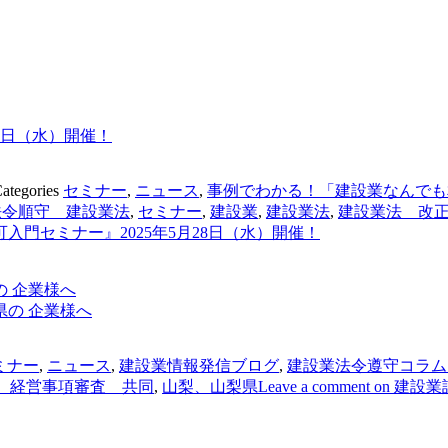
8日（水）開催！
ategories
セミナー
,
ニュース
,
事例でわかる！「建設業なんでも
法令順守 建設業法
,
セミナー
,
建設業
,
建設業法
,
建設業法 改
入門セミナー』2025年5月28日（水）開催！
 企業様へ
ミナー
,
ニュース
,
建設業情報発信ブログ
,
建設業法令遵守コラム
 経営事項審査 共同
,
山梨、山梨県
Leave a comment
on 建設