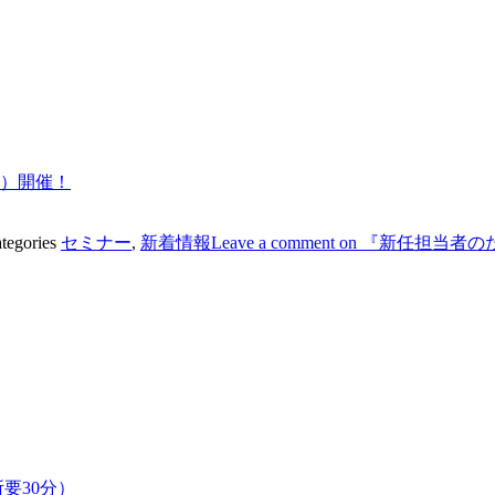
金）開催！
tegories
セミナー
,
新着情報
Leave a comment
on 『新任担当者
要30分）