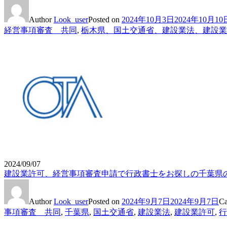
Author
Look_user
Posted on
2024年10月3日
2024年10月10
経営事項審査 共同
,
栃木県、国土交通省、建設業法、建設業
2024/09/07
建設業許可、経営事項審査申請で行政書士をお探しの千葉県の
Author
Look_user
Posted on
2024年9月7日
2024年9月7日
Ca
事項審査 共同
,
千葉県
,
国土交通省
,
建設業法
,
建設業許可
,
行