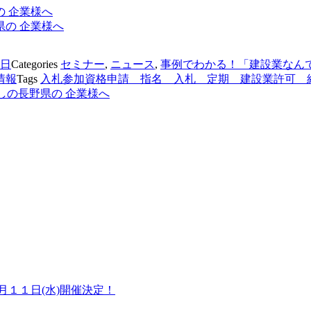
 企業様へ
9日
Categories
セミナー
,
ニュース
,
事例でわかる！「建設業なん
情報
Tags
入札参加資格申請 指名 入札 定期 建設業許可 
しの長野県の 企業様へ
１１日(水)開催決定！