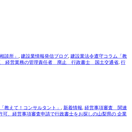
相談所」
,
建設業情報発信ブログ
,
建設業法令遵守コラム「教
正 経営業務の管理責任者 廃止 行政書士 国土交通省
,
行
「教えて！コンサルタント」
,
新着情報
,
経営事項審査 関連
業許可、経営事項審査申請で行政書士をお探しの山梨県の 企業