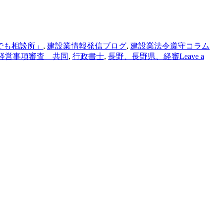
でも相談所」
,
建設業情報発信ブログ
,
建設業法令遵守コラム
経営事項審査 共同
,
行政書士
,
長野、長野県、経審
Leave a