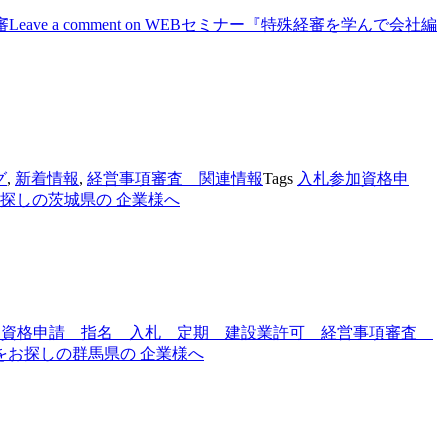
審
Leave a comment
on WEBセミナー『特殊経審を学んで会社編
グ
,
新着情報
,
経営事項審査 関連情報
Tags
入札参加資格申
探しの茨城県の 企業様へ
加資格申請 指名 入札 定期 建設業許可 経営事項審査
をお探しの群馬県の 企業様へ