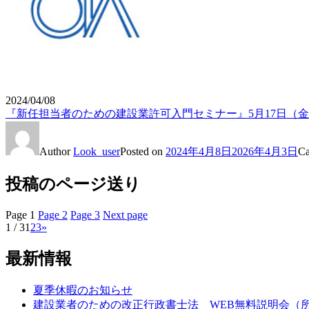
2024/04/08
『新任担当者のための建設業許可入門セミナー』5月17日（
Author
Look_user
Posted on
2024年4月8日
2026年4月3日
Ca
投稿のページ送り
Page
1
Page
2
Page
3
Next page
1 / 3
1
2
3
»
最新情報
夏季休暇のお知らせ
建設業者のための改正行政書士法 WEB無料説明会（所