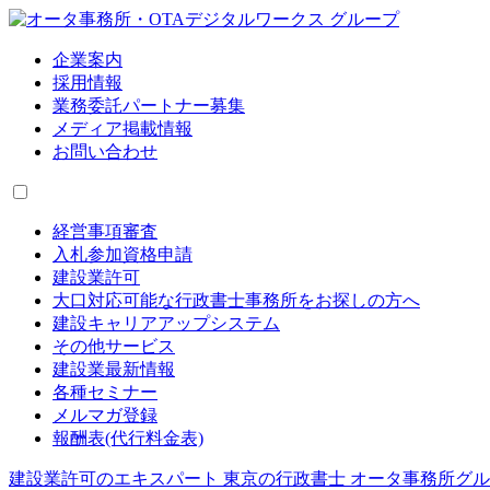
企業案内
採用情報
業務委託パートナー募集
メディア掲載情報
お問い合わせ
経営事項審査
入札参加資格申請
建設業許可
大口対応可能な行政書士事務所をお探しの方へ
建設キャリアアップシステム
その他サービス
建設業最新情報
各種セミナー
メルマガ登録
報酬表(代行料金表)
建設業許可のエキスパート 東京の行政書士 オータ事務所グ