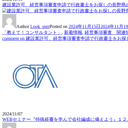
建設業許可、経営事項審査申請で行政書士をお探しの長野県の
Author
Look_user
Posted on
2024年11月15日
2024年11月1
「教えて！コンサルタント」
,
新着情報
,
経営事項審査 関連
comment
on 建設業許可、経営事項審査申請で行政書士をお探
2024/11/07
WEBセミナー『特殊経審を学んで会社編成に備えよう』１２月