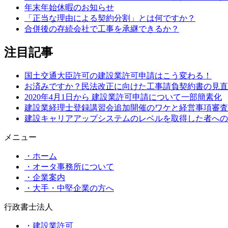
年末年始休暇のお知らせ
「正当な理由による契約分割」とは何ですか？
合併後の存続会社で工事を承継できるか？
注目記事
国土交通大臣許可の建設業許可申請はこう変わる！
お済みですか？民法改正に向けた工事請負契約書の見直
2020年4月1日から 建設業許可申請について一部簡素化
建設業経理士登録講習会追加開催のワケと経営事項審査
建設キャリアアップシステムのレベルを取得した者への
メニュー
・ホーム
・オータ事務所について
・企業案内
・大手・中堅企業の方へ
行政書士法人
・建設業許可