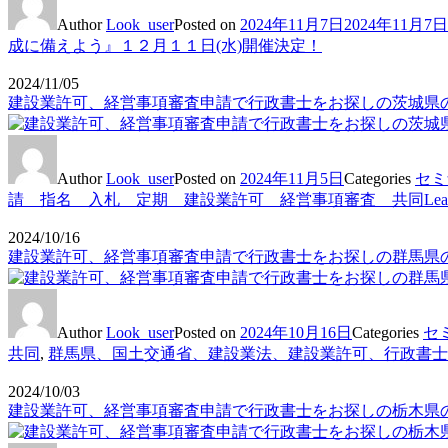
Author
Look_user
Posted on
2024年11月7日
2024年11月7日
成に備えよう』１２月１１日(水)開催決定！
2024/11/05
建設業許可、経営事項審査申請で行政書士をお探しの茨城県の
Author
Look_user
Posted on
2024年11月5日
Categories
セミ
請 指名 入札 定期 建設業許可 経営事項審査 共同
Lea
2024/10/16
建設業許可、経営事項審査申請で行政書士をお探しの群馬県の
Author
Look_user
Posted on
2024年10月16日
Categories
セ
共同
,
群馬県、国土交通省、建設業法、建設業許可、行政書士
2024/10/03
建設業許可、経営事項審査申請で行政書士をお探しの栃木県の