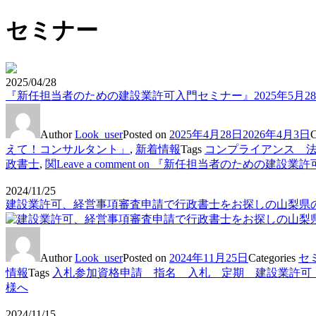
セミナー
2025/04/28
『新任担当者のための建設業許可入門セミナー』2025年5月2
Author
Look_user
Posted on
2025年4月28日
2026年4月3日
C
えて！コンサルタント」
,
新着情報
Tags
コンプライアンス 
政書士
,
関
Leave a comment
on 『新任担当者のための建設業許可
2024/11/25
建設業許可、経営事項審査申請で行政書士をお探しの山梨県の
Author
Look_user
Posted on
2024年11月25日
Categories
セ
情報
Tags
入札参加資格申請 指名 入札 定期 建設業許可
様へ
2024/11/15