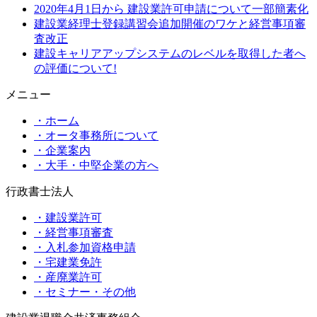
2020年4月1日から 建設業許可申請について一部簡素化
建設業経理士登録講習会追加開催のワケと経営事項審
査改正
建設キャリアアップシステムのレベルを取得した者へ
の評価について!
メニュー
・ホーム
・オータ事務所について
・企業案内
・大手・中堅企業の方へ
行政書士法人
・建設業許可
・経営事項審査
・入札参加資格申請
・宅建業免許
・産廃業許可
・セミナー・その他