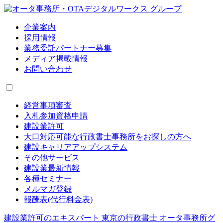
企業案内
採用情報
業務委託パートナー募集
メディア掲載情報
お問い合わせ
経営事項審査
入札参加資格申請
建設業許可
大口対応可能な行政書士事務所をお探しの方へ
建設キャリアアップシステム
その他サービス
建設業最新情報
各種セミナー
メルマガ登録
報酬表(代行料金表)
建設業許可のエキスパート 東京の行政書士 オータ事務所グ