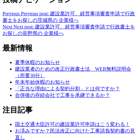
Previous
Previous post:
建設業許可、経営事項審査申請で行政
書士をお探しの茨城県の 企業様へ
Next
Next post:
建設業許可、経営事項審査申請で行政書士を
お探しの長野県の 企業様へ
最新情報
夏季休暇のお知らせ
建設業者のための改正行政書士法 WEB無料説明会
（所要30分）
年末年始休暇のお知らせ
「正当な理由による契約分割」とは何ですか？
合併後の存続会社で工事を承継できるか？
注目記事
国土交通大臣許可の建設業許可申請はこう変わる！
お済みですか？民法改正に向けた工事請負契約書の見
直し