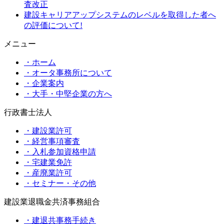
査改正
建設キャリアアップシステムのレベルを取得した者へ
の評価について!
メニュー
・ホーム
・オータ事務所について
・企業案内
・大手・中堅企業の方へ
行政書士法人
・建設業許可
・経営事項審査
・入札参加資格申請
・宅建業免許
・産廃業許可
・セミナー・その他
建設業退職金共済事務組合
・建退共事務手続き