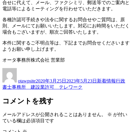
合せに代えて、メール、ファクシミリ、郵送等でのご案内と
電話等によるミーティングを行わせていただきます。
各種許認可手続きや法令に関するお問合せやご質問は、原
則、メールにてお願いいたします。対応にお時間をいただく
場合もございますが、順次ご回答いたします。
本件に関するご不明点等は、下記までお問合せくださいます
ようお願い申し上げます。
オータ事務所株式会社 営業部
Author
Posted
Categories
Tags
on
otawpsite
2020年3月25日
2023年5月23日
新着情報
行政
書士事務所 建設業許可 テレワーク
コメントを残す
メールアドレスが公開されることはありません。
※
が付い
ている欄は必須項目です
コメント
※