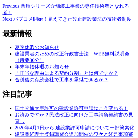
Previous
Previous
業種シリーズ☆舗装工事業の専任技術者となれる
投
post:
者！
稿
Next
Next
パブコメ開始！見えてきた改正建設業法の技術者制度
post:
ナ
最新情報
ビ
ゲ
夏季休暇のお知らせ
建設業者のための改正行政書士法 WEB無料説明会
ー
（所要30分）
シ
年末年始休暇のお知らせ
「正当な理由による契約分割」とは何ですか？
ョ
合併後の存続会社で工事を承継できるか？
ン
注目記事
国土交通大臣許可の建設業許可申請はこう変わる！
お済みですか？民法改正に向けた工事請負契約書の見
直し
2020年4月1日から 建設業許可申請について一部簡素化
建設業経理士登録講習会追加開催のワケと経営事項審