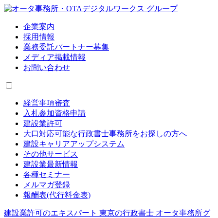
企業案内
採用情報
業務委託パートナー募集
メディア掲載情報
お問い合わせ
経営事項審査
入札参加資格申請
建設業許可
大口対応可能な行政書士事務所をお探しの方へ
建設キャリアアップシステム
その他サービス
建設業最新情報
各種セミナー
メルマガ登録
報酬表(代行料金表)
建設業許可のエキスパート 東京の行政書士 オータ事務所グ