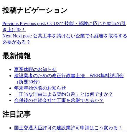
投稿ナビゲーション
Previous
Previous post:
CCUSで技能・経験に応じた給与の引
き上げを！
Next
Next post:
公共工事を請けない企業でも経審を取得する
必要がある？
最新情報
夏季休暇のお知らせ
建設業者のための改正行政書士法 WEB無料説明会
（所要30分）
年末年始休暇のお知らせ
「正当な理由による契約分割」とは何ですか？
合併後の存続会社で工事を承継できるか？
注目記事
国土交通大臣許可の建設業許可申請はこう変わる！