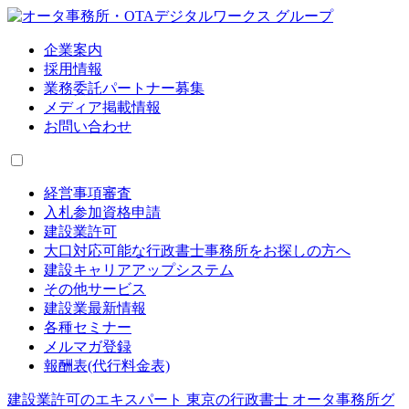
企業案内
採用情報
業務委託パートナー募集
メディア掲載情報
お問い合わせ
経営事項審査
入札参加資格申請
建設業許可
大口対応可能な行政書士事務所をお探しの方へ
建設キャリアアップシステム
その他サービス
建設業最新情報
各種セミナー
メルマガ登録
報酬表(代行料金表)
建設業許可のエキスパート 東京の行政書士 オータ事務所グ