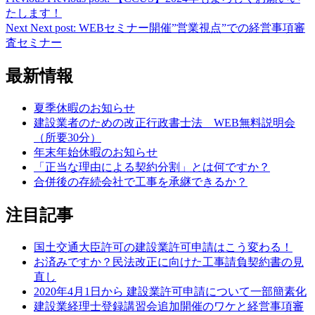
たします！
Next
Next post:
WEBセミナー開催”営業視点”での経営事項審
査セミナー
最新情報
夏季休暇のお知らせ
建設業者のための改正行政書士法 WEB無料説明会
（所要30分）
年末年始休暇のお知らせ
「正当な理由による契約分割」とは何ですか？
合併後の存続会社で工事を承継できるか？
注目記事
国土交通大臣許可の建設業許可申請はこう変わる！
お済みですか？民法改正に向けた工事請負契約書の見
直し
2020年4月1日から 建設業許可申請について一部簡素化
建設業経理士登録講習会追加開催のワケと経営事項審