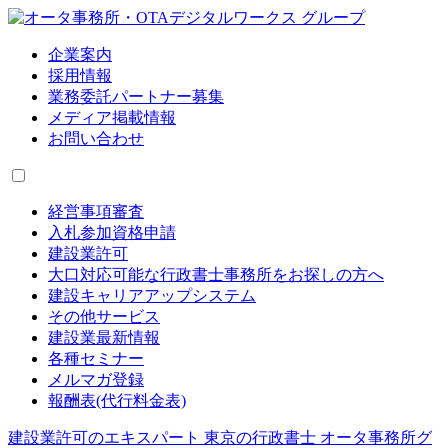
企業案内
採用情報
業務委託パートナー募集
メディア掲載情報
お問い合わせ
経営事項審査
入札参加資格申請
建設業許可
大口対応可能な行政書士事務所をお探しの方へ
建設キャリアアップシステム
その他サービス
建設業最新情報
各種セミナー
メルマガ登録
報酬表(代行料金表)
建設業許可のエキスパート 東京の行政書士 オータ事務所グ