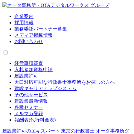
企業案内
採用情報
業務委託パートナー募集
メディア掲載情報
お問い合わせ
経営事項審査
入札参加資格申請
建設業許可
大口対応可能な行政書士事務所をお探しの方へ
建設キャリアアップシステム
その他サービス
建設業最新情報
各種セミナー
メルマガ登録
報酬表(代行料金表)
建設業許可のエキスパート 東京の行政書士 オータ事務所グ