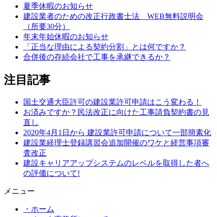
夏季休暇のお知らせ
建設業者のための改正行政書士法 WEB無料説明会
（所要30分）
年末年始休暇のお知らせ
「正当な理由による契約分割」とは何ですか？
合併後の存続会社で工事を承継できるか？
注目記事
国土交通大臣許可の建設業許可申請はこう変わる！
お済みですか？民法改正に向けた工事請負契約書の見
直し
2020年4月1日から 建設業許可申請について一部簡素化
建設業経理士登録講習会追加開催のワケと経営事項審
査改正
建設キャリアアップシステムのレベルを取得した者へ
の評価について!
メニュー
・ホーム