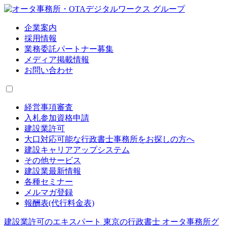
企業案内
採用情報
業務委託パートナー募集
メディア掲載情報
お問い合わせ
経営事項審査
入札参加資格申請
建設業許可
大口対応可能な行政書士事務所をお探しの方へ
建設キャリアアップシステム
その他サービス
建設業最新情報
各種セミナー
メルマガ登録
報酬表(代行料金表)
建設業許可のエキスパート 東京の行政書士 オータ事務所グ