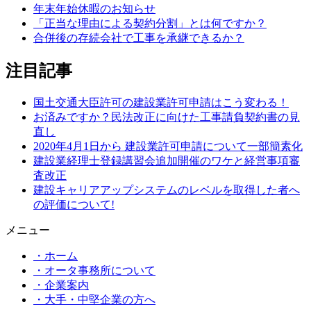
年末年始休暇のお知らせ
「正当な理由による契約分割」とは何ですか？
合併後の存続会社で工事を承継できるか？
注目記事
国土交通大臣許可の建設業許可申請はこう変わる！
お済みですか？民法改正に向けた工事請負契約書の見
直し
2020年4月1日から 建設業許可申請について一部簡素化
建設業経理士登録講習会追加開催のワケと経営事項審
査改正
建設キャリアアップシステムのレベルを取得した者へ
の評価について!
メニュー
・ホーム
・オータ事務所について
・企業案内
・大手・中堅企業の方へ