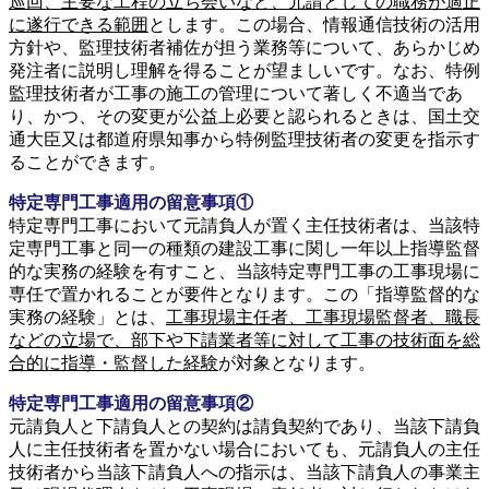
巡回、主要な工程の立ち会いなど、元請としての職務が適正
に遂行できる範囲
とします。この場合、情報通信技術の活用
方針や、監理技術者補佐が担う業務等について、あらかじめ
発注者に説明し理解を得ることが望ましいです。なお、特例
監理技術者が工事の施工の管理について著しく不適当であ
り、かつ、その変更が公益上必要と認られるときは、国土交
通大臣又は都道府県知事から特例監理技術者の変更を指示す
ることができます。
特定専門工事適用の留意事項①
特定専門工事において元請負人が置く主任技術者は、当該特
定専門工事と同一の種類の建設工事に関し一年以上指導監督
的な実務の経験を有すこと、当該特定専門工事の工事現場に
専任で置かれることが要件となります。この「指導監督的な
実務の経験」とは、
工事現場主任者、工事現場監督者、職長
などの立場で、部下や下請業者等に対して工事の技術面を総
合的に指導・監督した経験
が対象となります。
特定専門工事適用の留意事項②
元請負人と下請負人との契約は請負契約であり、当該下請負
人に主任技術者を置かない場合においても、元請負人の主任
技術者から当該下請負人への指示は、当該下請負人の事業主