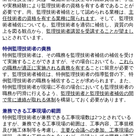
や実務経験により監理技術者の資格を有する者であることが
必要です。尚、監理技術者補佐として認められる業種は、
主
任技術者の資格を有する業種に限られます
。そして、監理技
術者補佐についても、監理技術者を適切に補佐し、資質の向
上を図る観点から、
監理技術者講習を受講することが望まし
い
とされています。
特例監理技術者の責務
特例監理技術者は、その職務を監理技術者補佐の補佐を受け
て実施することができますが、その場合においても、
これら
の職務が適正に実施される責務を有する
ことに留意が必要で
す。監理技術者補佐は、特例監理技術者の指導監督の下、特
例監理技術者の職務を補佐することが求められます。また、
特例監理技術者が現場に不在の場合においても監理技術者の
職務が円滑に行えるよう、
監理技術者と監理技術者補佐の間
で常に連絡が取れる体制
を構築しておく必要があります。
兼務できる工事現場の範囲
特例監理技術者が兼務できる工事現場数は2つとされている
ますが、兼務できる工事現場の範囲は、工事内容、工事規模
及び施工体制等を考慮し、
主要な会議への参加、工事現場の