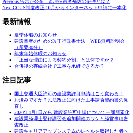
Previous
Previous
告示が公布！監理技術者補佐の要件とは？
投
post:
Next
Next
CCUS制度改正 10月からインターネット申請に一本化
稿
post:
最新情報
ナ
ビ
夏季休暇のお知らせ
ゲ
建設業者のための改正行政書士法 WEB無料説明会
（所要30分）
ー
年末年始休暇のお知らせ
シ
「正当な理由による契約分割」とは何ですか？
合併後の存続会社で工事を承継できるか？
ョ
ン
注目記事
国土交通大臣許可の建設業許可申請はこう変わる！
お済みですか？民法改正に向けた工事請負契約書の見
直し
2020年4月1日から 建設業許可申請について一部簡素化
建設業経理士登録講習会追加開催のワケと経営事項審
査改正
建設キャリアアップシステムのレベルを取得した者へ