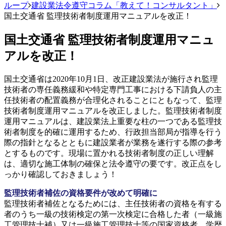
ループ
建設業法令遵守コラム「教えて！コンサルタント」
国土交通省 監理技術者制度運用マニュアルを改正！
国土交通省 監理技術者制度運用マニュ
アルを改正！
国土交通省は2020年10月1日、改正建設業法が施行され監理
技術者の専任義務緩和や特定専門工事における下請負人の主
任技術者の配置義務が合理化されることにともなって、監理
技術者制度運用マニュアルを改正しました。監理技術者制度
運用マニュアルは、建設業法上重要な柱の一つである監理技
術者制度を的確に運用するため、行政担当部局が指導を行う
際の指針となるとともに建設業者が業務を遂行する際の参考
とするものです。現場に置かれる技術者制度の正しい理解
は、適切な施工体制の確保と法令遵守の要です。改正点をし
っかり確認しておきましょう！
監理技術者補佐の資格要件が改めて明確に
監理技術者補佐となるためには、主任技術者の資格を有する
者のうち一級の技術検定の第一次検定に合格した者（一級施
工管理技士補）又は一級施工管理技士等の国家資格者、学歴