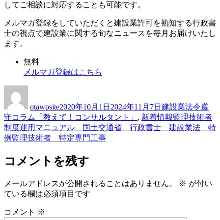
してご相談に対応することも可能です。
メルマガ登録をしていただくと建設業許可を熟知する行政書
士の視点で建設業に関する旬なニュースを毎月お届けいたし
ます。
無料
メルマガ登録はこちら
Author
Posted
Categories
on
otawpsite
2020年10月1日
2024年11月7日
建設業法令遵
Tags
守コラム「教えて！コンサルタント」
,
新着情報
監理技術者
制度運用マニュアル 国土交通省 行政書士 建設業法 特
例監理技術者 特定専門工事
コメントを残す
メールアドレスが公開されることはありません。
※
が付い
ている欄は必須項目です
コメント
※