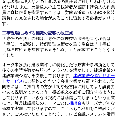
又は現場代理人などの工事現場の責任者に対し行われなけれ
ばなりません。元請負人の主任技術者が当該
下請負人の作業
員に直接作業を指示することは、労働者派遣（いわゆる偽装
請負）と見なされる
場合があることに留意する必要がありま
す。
工事現場に掲げる標識の記載の改正点
「専任の有無」の欄は、専任の監理技術者等を置く場合は
「専任」と記載し、特例監理技術者を置く場合は「非専任
（監理技術者を補佐する者を配置）」と記載することとなり
ました。
オータ事務所は建設業許可に特化した行政書士事務所として
多くの申請件数から培ったノウハウを活かして、建設企業の
建設業法令遵守を支援しております。
建設業法令遵守サポー
トサービス
にご契約いただいく会員企業から寄せられるご質
問等には、ご担当者の方が上司や経営陣に対してより説得力
のある説明ができるよう、根拠条文を必ずご紹介するように
しております。いきなり契約には躊躇してしまうという企業
には、毎月建設業法のテーマごとに
相談会
もリーズナブルな
価格で実施しておりますので、こちらもご利用をご検討くだ
さい。ご来社いただくことなく、テレビ会議システムを活用