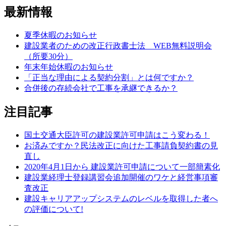
最新情報
夏季休暇のお知らせ
建設業者のための改正行政書士法 WEB無料説明会
（所要30分）
年末年始休暇のお知らせ
「正当な理由による契約分割」とは何ですか？
合併後の存続会社で工事を承継できるか？
注目記事
国土交通大臣許可の建設業許可申請はこう変わる！
お済みですか？民法改正に向けた工事請負契約書の見
直し
2020年4月1日から 建設業許可申請について一部簡素化
建設業経理士登録講習会追加開催のワケと経営事項審
査改正
建設キャリアアップシステムのレベルを取得した者へ
の評価について!