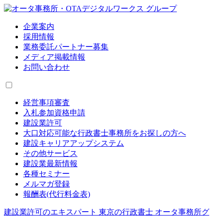
企業案内
採用情報
業務委託パートナー募集
メディア掲載情報
お問い合わせ
経営事項審査
入札参加資格申請
建設業許可
大口対応可能な行政書士事務所をお探しの方へ
建設キャリアアップシステム
その他サービス
建設業最新情報
各種セミナー
メルマガ登録
報酬表(代行料金表)
建設業許可のエキスパート 東京の行政書士 オータ事務所グ