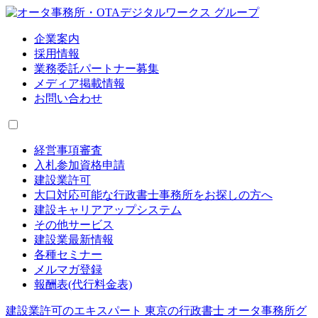
企業案内
採用情報
業務委託パートナー募集
メディア掲載情報
お問い合わせ
経営事項審査
入札参加資格申請
建設業許可
大口対応可能な行政書士事務所をお探しの方へ
建設キャリアアップシステム
その他サービス
建設業最新情報
各種セミナー
メルマガ登録
報酬表(代行料金表)
建設業許可のエキスパート 東京の行政書士 オータ事務所グ