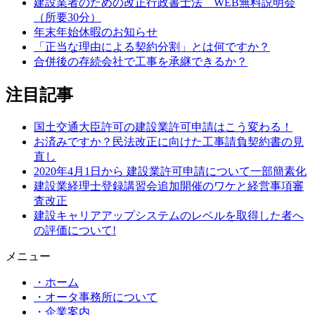
建設業者のための改正行政書士法 WEB無料説明会
（所要30分）
年末年始休暇のお知らせ
「正当な理由による契約分割」とは何ですか？
合併後の存続会社で工事を承継できるか？
注目記事
国土交通大臣許可の建設業許可申請はこう変わる！
お済みですか？民法改正に向けた工事請負契約書の見
直し
2020年4月1日から 建設業許可申請について一部簡素化
建設業経理士登録講習会追加開催のワケと経営事項審
査改正
建設キャリアアップシステムのレベルを取得した者へ
の評価について!
メニュー
・ホーム
・オータ事務所について
・企業案内