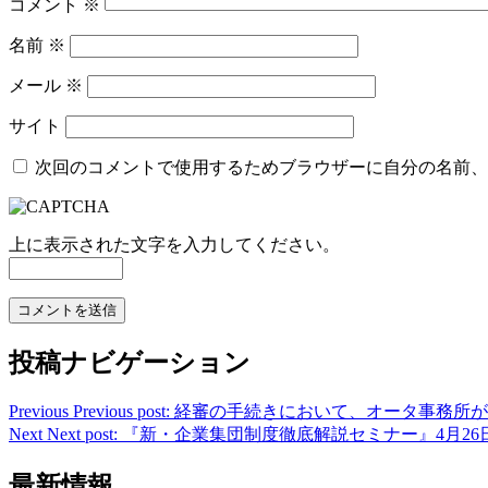
コメント
※
名前
※
メール
※
サイト
次回のコメントで使用するためブラウザーに自分の名前、
上に表示された文字を入力してください。
投稿ナビゲーション
Previous
Previous post:
経審の手続きにおいて、オータ事務所が
Next
Next post:
『新・企業集団制度徹底解説セミナー』4月26
最新情報