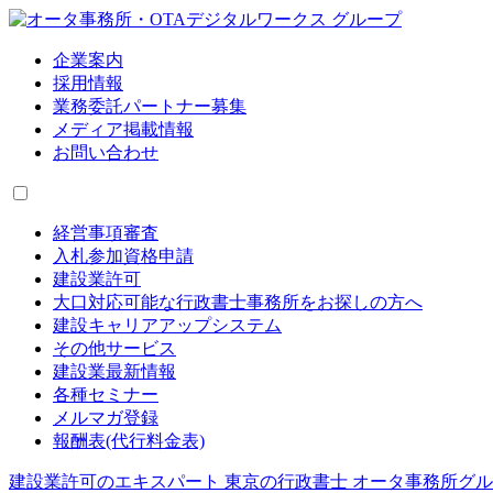
企業案内
採用情報
業務委託パートナー募集
メディア掲載情報
お問い合わせ
経営事項審査
入札参加資格申請
建設業許可
大口対応可能な行政書士事務所をお探しの方へ
建設キャリアアップシステム
その他サービス
建設業最新情報
各種セミナー
メルマガ登録
報酬表(代行料金表)
建設業許可のエキスパート 東京の行政書士 オータ事務所グ