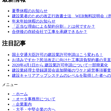
夏季休暇のお知らせ
建設業者のための改正行政書士法 WEB無料説明会（所
年末年始休暇のお知らせ
「正当な理由による契約分割」とは何ですか？
合併後の存続会社で工事を承継できるか？
注目記事
国土交通大臣許可の建設業許可申請はこう変わる！
お済みですか？民法改正に向けた工事請負契約書の見直
2020年4月1日から 建設業許可申請について一部簡素化
建設業経理士登録講習会追加開催のワケと経営事項審査
建設キャリアアップシステムのレベルを取得した者への
メニュー
・ホーム
・オータ事務所について
・企業案内
・大手・中堅企業の方へ