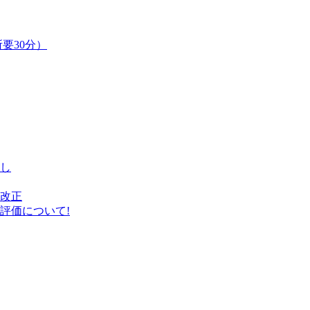
要30分）
し
改正
評価について!