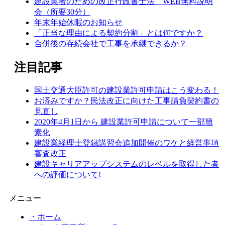
建設業者のための改正行政書士法 WEB無料説明
会（所要30分）
年末年始休暇のお知らせ
「正当な理由による契約分割」とは何ですか？
合併後の存続会社で工事を承継できるか？
注目記事
国土交通大臣許可の建設業許可申請はこう変わる！
お済みですか？民法改正に向けた工事請負契約書の
見直し
2020年4月1日から 建設業許可申請について一部簡
素化
建設業経理士登録講習会追加開催のワケと経営事項
審査改正
建設キャリアアップシステムのレベルを取得した者
への評価について!
メニュー
・ホーム