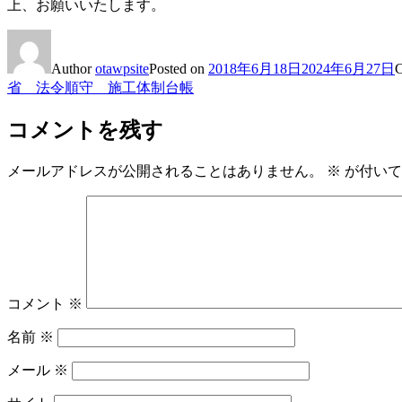
上、お願いいたします。
Author
otawpsite
Posted on
2018年6月18日
2024年6月27日
C
省 法令順守 施工体制台帳
コメントを残す
メールアドレスが公開されることはありません。
※
が付いて
コメント
※
名前
※
メール
※