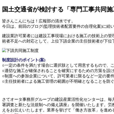
国土交通省が検討する「専門工事共同施
皆さんこんにちは！広報部の清水です。
今日は、前回のブログ(監理技術者配置要件の合理化案)に続
建設業許可業者には建設工事現場における施工の技術上の管
術者不足への対応として、上位下請企業の主任技術者が下位
制度設計のポイント(案)
○一定の条件を満たす場合に選択肢として用意するもので、
○適切な施工が確保されることを確実にするための方策を設け
○制度への参加企業について、許可業者に限るなど一定の要
○主任技術者による施工管理の範囲が不明確となることを防
さてオータ事務所グループの建設産業活性化センターは、毎月
署調査と新たな法規制への備え講座』を開催いたします。労
えをお伝えいたします。業界を挙げて「働き方改革」を進め