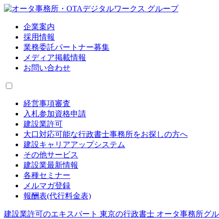
企業案内
採用情報
業務委託パートナー募集
メディア掲載情報
お問い合わせ
経営事項審査
入札参加資格申請
建設業許可
大口対応可能な行政書士事務所をお探しの方へ
建設キャリアアップシステム
その他サービス
建設業最新情報
各種セミナー
メルマガ登録
報酬表(代行料金表)
建設業許可のエキスパート 東京の行政書士 オータ事務所グ