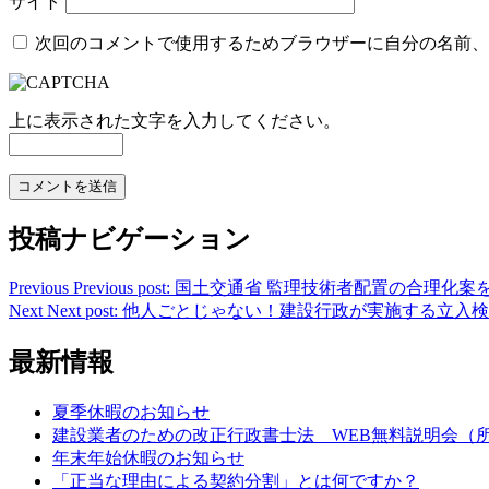
サイト
次回のコメントで使用するためブラウザーに自分の名前、
上に表示された文字を入力してください。
投稿ナビゲーション
Previous
Previous post:
国土交通省 監理技術者配置の合理化案
Next
Next post:
他人ごとじゃない！建設行政が実施する立入検
最新情報
夏季休暇のお知らせ
建設業者のための改正行政書士法 WEB無料説明会（所
年末年始休暇のお知らせ
「正当な理由による契約分割」とは何ですか？