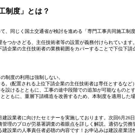
工制度」とは？
いて、同じく国土交通省が検討を進める「専門工事共同施工制度
理をつかさどる、主任技術者等の設置が義務付けられています
下請企業の主任技術者の業務範囲をカバーすることで下位下請
この制度の利用は強制しない。
る。(配置される上位下請企業の主任技術者は専任とするなど
件を設けるとともに、工事の途中段階での追加が可能なものと
ぐとともに、重層下請構造を改善するため、本制度を適用した
建設業者に向けたセミナーを実施しております。次回6月26日
務管理のプロが労基署調査の着眼点を詳しく解説。適切な労務
る建設業の人事責任者必聴の内容です！お申込みは建設産業活