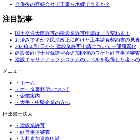
合併後の存続会社で工事を承継できるか？
注目記事
国土交通大臣許可の建設業許可申請はこう変わる！
お済みですか？民法改正に向けた工事請負契約書の見直
2020年4月1日から 建設業許可申請について一部簡素化
建設業経理士登録講習会追加開催のワケと経営事項審査
建設キャリアアップシステムのレベルを取得した者への
メニュー
・ホーム
・オータ事務所について
・企業案内
・大手・中堅企業の方へ
行政書士法人
・建設業許可
・経営事項審査
・入札参加資格申請