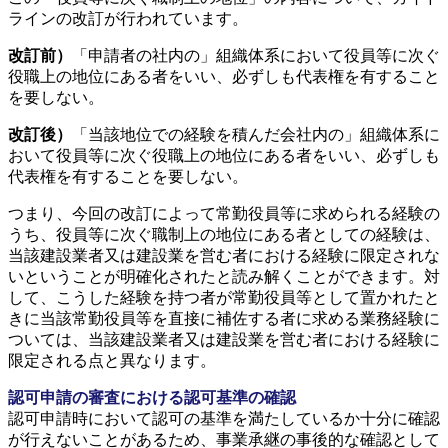
ラインの改訂が行われています。
改訂前）
「申請者の社内の」組織体系において役員等に次ぐ
役職上の地位にある者をいい、必ずしも代表権を有すること
を要しない。
改訂後）
「当該地位での経験を積んだ会社内の」組織体系に
おいて役員等に次ぐ役職上の地位にある者をいい、必ずしも
代表権を有することを要しない。
つまり、今回の改訂によって常勤役員等に求められる経験の
うち、役員等に次ぐ職制上の地位にある者としての経験は、
当該建設業者又は建設業を営む者における経験に限定されな
いということが明確化されたと読み解くことができます。対
して、こうした経験を持つ者が常勤役員等として置かれたと
きに当該常勤役員等を直接に補佐する者に求める業務経験に
ついては、当該建設業者又は建設業を営む者における経験に
限定される点と異なります。
認可申請の審査における認可基準の確認
認可申請時において認可の基準を満たしているか十分に確認
が行えないことがあるため、事業承継の事後的な確認として