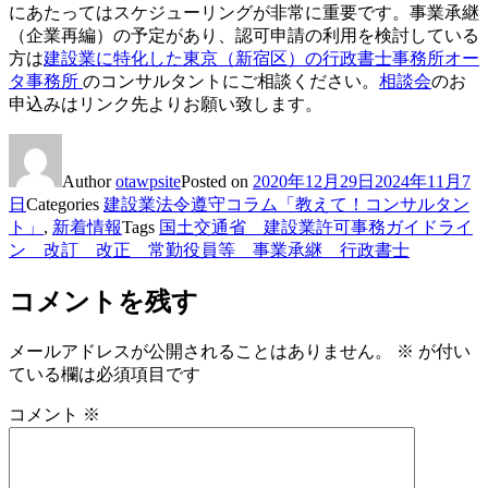
にあたってはスケジューリングが非常に重要です。事業承継
（企業再編）の予定があり、認可申請の利用を検討している
方は
建設業に特化した東京（新宿区）の行政書士事務所オー
タ事務所
のコンサルタントにご相談ください。
相談会
のお
申込みはリンク先よりお願い致します。
Author
otawpsite
Posted on
2020年12月29日
2024年11月7
日
Categories
建設業法令遵守コラム「教えて！コンサルタン
ト」
,
新着情報
Tags
国土交通省 建設業許可事務ガイドライ
ン 改訂 改正 常勤役員等 事業承継 行政書士
コメントを残す
メールアドレスが公開されることはありません。
※
が付い
ている欄は必須項目です
コメント
※