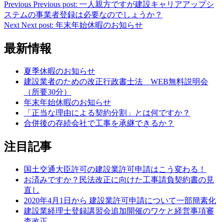
Previous
Previous post:
一人親方ですが建設キャリアアップシ
ステムの事業者登録は必要なのでしょうか？
Next
Next post:
年末年始休暇のお知らせ
最新情報
夏季休暇のお知らせ
建設業者のための改正行政書士法 WEB無料説明会
（所要30分）
年末年始休暇のお知らせ
「正当な理由による契約分割」とは何ですか？
合併後の存続会社で工事を承継できるか？
注目記事
国土交通大臣許可の建設業許可申請はこう変わる！
お済みですか？民法改正に向けた工事請負契約書の見
直し
2020年4月1日から 建設業許可申請について一部簡素化
建設業経理士登録講習会追加開催のワケと経営事項審
査改正