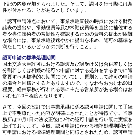
下記の内容が加えられました。そして、認可を行う際には条
件が付されることがあるとしています。
「認可申請時点において、事業承継直後の時点における財務
諸表の提出や、常勤役員等及び常勤役員等を直接に補佐する
者や専任技術者の常勤性を確認するための資料の提出が困難
な場合には、事業承継後速やかに提出を求め、認可の基準を
満たしているかどうかの判断を行うこと。」
認可申請の標準処理期間
国土交通大臣許可における譲渡及び譲受け又は合併若しくは
分割若しくは相続の認可の申請に対する処分をするまでに通
常要すべき標準的な期間については、原則として許可の申請
の場合と同様とするとありますので、すなわちおおむね90日
程度、経由事務が行われる県に主たる営業所がある場合はお
おむね120日程度となります。
さて、今回の改訂では事業承継に係る認可申請に関して手続
上で不明瞭だった内容が明確にされたことが特徴です。当事
務所は10月1日の法改正後に2件の認可申請を行い既に実績を
上げております。今般、認可申請にかかる標準処理期間が許
可申請における標準処理期間と同様とされたため、認可申請