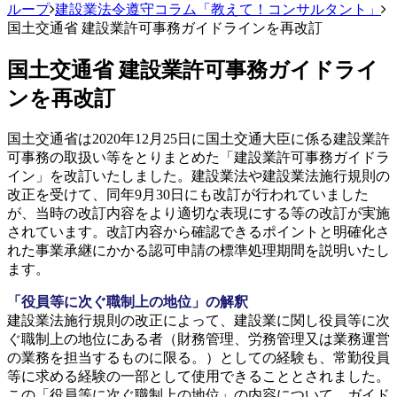
ループ
建設業法令遵守コラム「教えて！コンサルタント」
国土交通省 建設業許可事務ガイドラインを再改訂
国土交通省 建設業許可事務ガイドライ
ンを再改訂
国土交通省は2020年12月25日に国土交通大臣に係る建設業許
可事務の取扱い等をとりまとめた「建設業許可事務ガイドラ
イン」を改訂いたしました。建設業法や建設業法施行規則の
改正を受けて、同年9月30日にも改訂が行われていました
が、当時の改訂内容をより適切な表現にする等の改訂が実施
されています。改訂内容から確認できるポイントと明確化さ
れた事業承継にかかる認可申請の標準処理期間を説明いたし
ます。
「役員等に次ぐ職制上の地位」の解釈
建設業法施行規則の改正によって、建設業に関し役員等に次
ぐ職制上の地位にある者（財務管理、労務管理又は業務運営
の業務を担当するものに限る。）としての経験も、常勤役員
等に求める経験の一部として使用できることとされました。
この「役員等に次ぐ職制上の地位」の内容について、ガイド