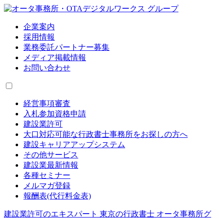
企業案内
採用情報
業務委託パートナー募集
メディア掲載情報
お問い合わせ
経営事項審査
入札参加資格申請
建設業許可
大口対応可能な行政書士事務所をお探しの方へ
建設キャリアアップシステム
その他サービス
建設業最新情報
各種セミナー
メルマガ登録
報酬表(代行料金表)
建設業許可のエキスパート 東京の行政書士 オータ事務所グ