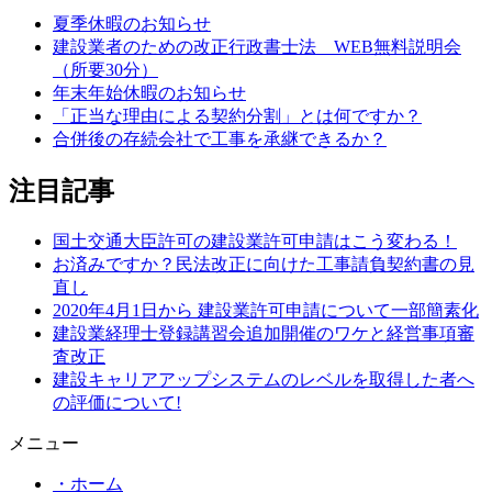
夏季休暇のお知らせ
建設業者のための改正行政書士法 WEB無料説明会
（所要30分）
年末年始休暇のお知らせ
「正当な理由による契約分割」とは何ですか？
合併後の存続会社で工事を承継できるか？
注目記事
国土交通大臣許可の建設業許可申請はこう変わる！
お済みですか？民法改正に向けた工事請負契約書の見
直し
2020年4月1日から 建設業許可申請について一部簡素化
建設業経理士登録講習会追加開催のワケと経営事項審
査改正
建設キャリアアップシステムのレベルを取得した者へ
の評価について!
メニュー
・ホーム