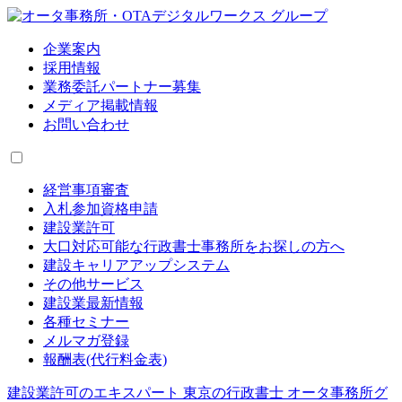
企業案内
採用情報
業務委託パートナー募集
メディア掲載情報
お問い合わせ
経営事項審査
入札参加資格申請
建設業許可
大口対応可能な行政書士事務所をお探しの方へ
建設キャリアアップシステム
その他サービス
建設業最新情報
各種セミナー
メルマガ登録
報酬表(代行料金表)
建設業許可のエキスパート 東京の行政書士 オータ事務所グ