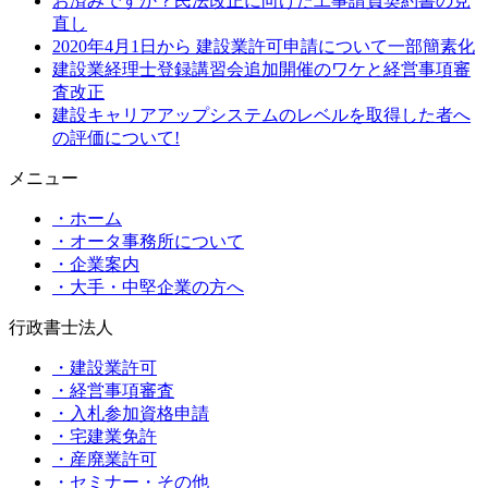
お済みですか？民法改正に向けた工事請負契約書の見
直し
2020年4月1日から 建設業許可申請について一部簡素化
建設業経理士登録講習会追加開催のワケと経営事項審
査改正
建設キャリアアップシステムのレベルを取得した者へ
の評価について!
メニュー
・ホーム
・オータ事務所について
・企業案内
・大手・中堅企業の方へ
行政書士法人
・建設業許可
・経営事項審査
・入札参加資格申請
・宅建業免許
・産廃業許可
・セミナー・その他