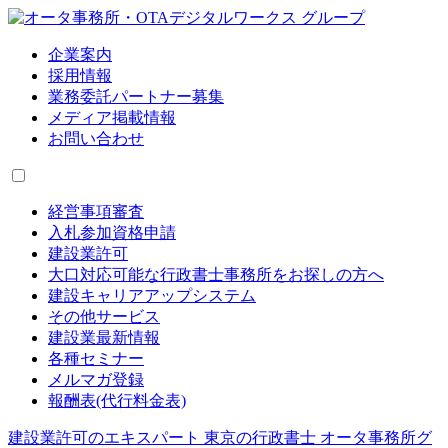
企業案内
採用情報
業務委託パートナー募集
メディア掲載情報
お問い合わせ
経営事項審査
入札参加資格申請
建設業許可
大口対応可能な行政書士事務所をお探しの方へ
建設キャリアアップシステム
その他サービス
建設業最新情報
各種セミナー
メルマガ登録
報酬表(代行料金表)
建設業許可のエキスパート 東京の行政書士 オータ事務所グ