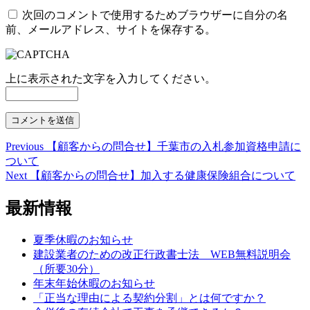
次回のコメントで使用するためブラウザーに自分の名
前、メールアドレス、サイトを保存する。
上に表示された文字を入力してください。
Previous
Previous
【顧客からの問合せ】千葉市の入札参加資格申請に
投
post:
ついて
稿
Next
Next
【顧客からの問合せ】加入する健康保険組合について
post:
ナ
最新情報
ビ
ゲ
夏季休暇のお知らせ
建設業者のための改正行政書士法 WEB無料説明会
ー
（所要30分）
シ
年末年始休暇のお知らせ
「正当な理由による契約分割」とは何ですか？
ョ