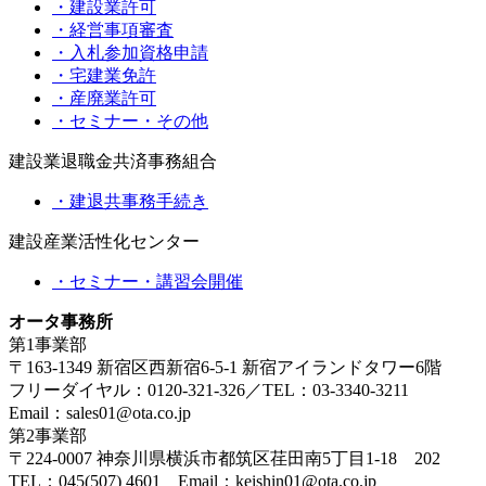
・建設業許可
・経営事項審査
・入札参加資格申請
・宅建業免許
・産廃業許可
・セミナー・その他
建設業退職金共済事務組合
・建退共事務手続き
建設産業活性化センター
・セミナー・講習会開催
オータ事務所
第1事業部
〒163-1349 新宿区西新宿6-5-1 新宿アイランドタワー6階
フリーダイヤル：0120-321-326／TEL：03-3340-3211
Email：sales01@ota.co.jp
第2事業部
〒224-0007 神奈川県横浜市都筑区荏田南5丁目1-18 202
TEL：045(507) 4601 Email：keishin01@ota.co.jp