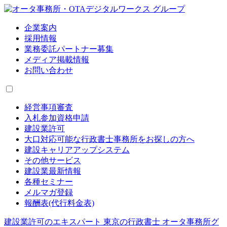
企業案内
採用情報
業務委託パートナー募集
メディア掲載情報
お問い合わせ
経営事項審査
入札参加資格申請
建設業許可
大口対応可能な行政書士事務所をお探しの方へ
建設キャリアアップシステム
その他サービス
建設業最新情報
各種セミナー
メルマガ登録
報酬表(代行料金表)
建設業許可のエキスパート 東京の行政書士 オータ事務所グ