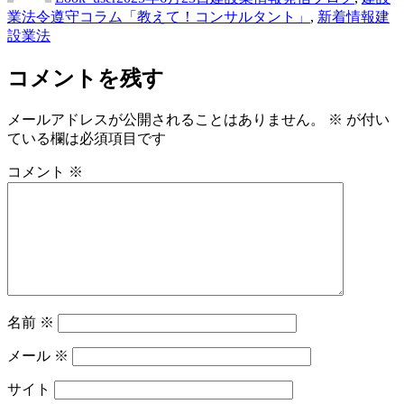
Tags
業法令遵守コラム「教えて！コンサルタント」
,
新着情報
建
設業法
コメントを残す
メールアドレスが公開されることはありません。
※
が付い
ている欄は必須項目です
コメント
※
名前
※
メール
※
サイト