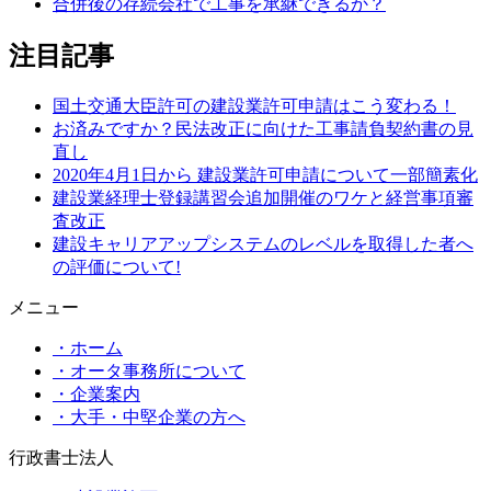
合併後の存続会社で工事を承継できるか？
ン
注目記事
国土交通大臣許可の建設業許可申請はこう変わる！
お済みですか？民法改正に向けた工事請負契約書の見
直し
2020年4月1日から 建設業許可申請について一部簡素化
建設業経理士登録講習会追加開催のワケと経営事項審
査改正
建設キャリアアップシステムのレベルを取得した者へ
の評価について!
メニュー
・ホーム
・オータ事務所について
・企業案内
・大手・中堅企業の方へ
行政書士法人