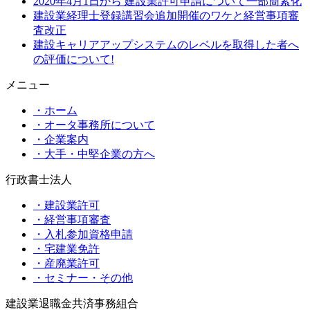
2020年4月1日から 建設業許可申請について一部簡素化
建設業経理士登録講習会追加開催のワケと経営事項審
査改正
建設キャリアアップシステムのレベルを取得した者へ
の評価について!
メニュー
・ホーム
・オータ事務所について
・企業案内
・大手・中堅企業の方へ
行政書士法人
・建設業許可
・経営事項審査
・入札参加資格申請
・宅建業免許
・産廃業許可
・セミナー・その他
建設業退職金共済事務組合