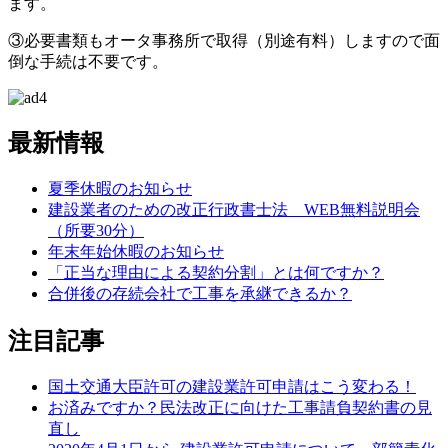
ます。
③必要書類もオータ事務所で取得（別途有料）しますので面
倒な手続は不要です。
最新情報
夏季休暇のお知らせ
建設業者のための改正行政書士法 WEB無料説明会
（所要30分）
年末年始休暇のお知らせ
「正当な理由による契約分割」とは何ですか？
合併後の存続会社で工事を承継できるか？
注目記事
国土交通大臣許可の建設業許可申請はこう変わる！
お済みですか？民法改正に向けた工事請負契約書の見
直し