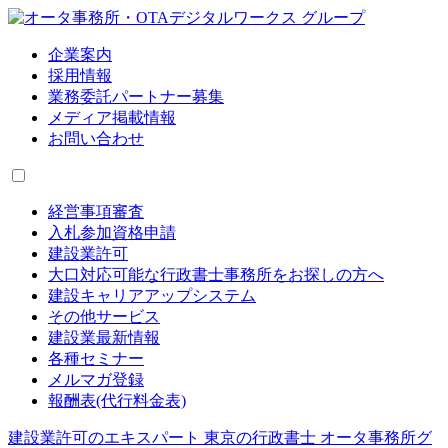
企業案内
採用情報
業務委託パートナー募集
メディア掲載情報
お問い合わせ
経営事項審査
入札参加資格申請
建設業許可
大口対応可能な行政書士事務所をお探しの方へ
建設キャリアアップシステム
その他サービス
建設業最新情報
各種セミナー
メルマガ登録
報酬表(代行料金表)
建設業許可のエキスパート 東京の行政書士 オータ事務所グ