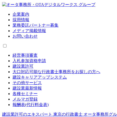
企業案内
採用情報
業務委託パートナー募集
メディア掲載情報
お問い合わせ
経営事項審査
入札参加資格申請
建設業許可
大口対応可能な行政書士事務所をお探しの方へ
建設キャリアアップシステム
その他サービス
建設業最新情報
各種セミナー
メルマガ登録
報酬表(代行料金表)
建設業許可のエキスパート 東京の行政書士 オータ事務所グ