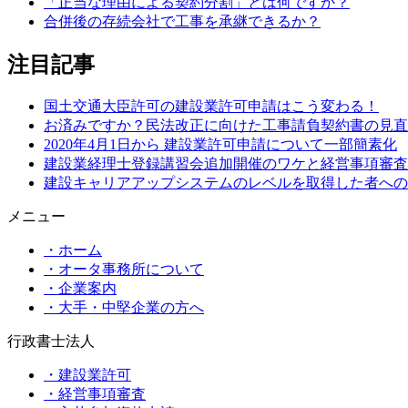
「正当な理由による契約分割」とは何ですか？
合併後の存続会社で工事を承継できるか？
注目記事
国土交通大臣許可の建設業許可申請はこう変わる！
お済みですか？民法改正に向けた工事請負契約書の見直
2020年4月1日から 建設業許可申請について一部簡素化
建設業経理士登録講習会追加開催のワケと経営事項審査
建設キャリアアップシステムのレベルを取得した者への
メニュー
・ホーム
・オータ事務所について
・企業案内
・大手・中堅企業の方へ
行政書士法人
・建設業許可
・経営事項審査