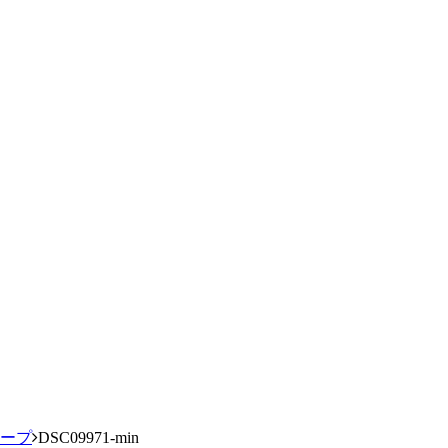
ループ
DSC09971-min