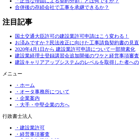
「正当な理由による契約分割」とは何ですか？
合併後の存続会社で工事を承継できるか？
注目記事
国土交通大臣許可の建設業許可申請はこう変わる！
お済みですか？民法改正に向けた工事請負契約書の見直
2020年4月1日から 建設業許可申請について一部簡素化
建設業経理士登録講習会追加開催のワケと経営事項審査
建設キャリアアップシステムのレベルを取得した者への
メニュー
・ホーム
・オータ事務所について
・企業案内
・大手・中堅企業の方へ
行政書士法人
・建設業許可
・経営事項審査