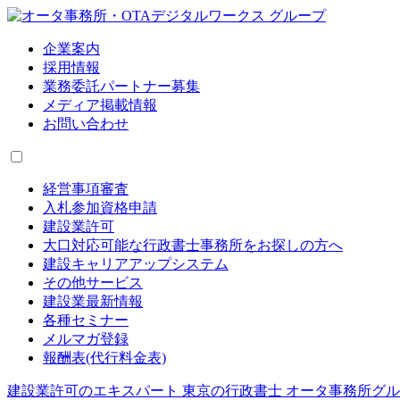
企業案内
採用情報
業務委託パートナー募集
メディア掲載情報
お問い合わせ
経営事項審査
入札参加資格申請
建設業許可
大口対応可能な行政書士事務所をお探しの方へ
建設キャリアアップシステム
その他サービス
建設業最新情報
各種セミナー
メルマガ登録
報酬表(代行料金表)
建設業許可のエキスパート 東京の行政書士 オータ事務所グ