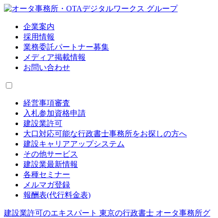
企業案内
採用情報
業務委託パートナー募集
メディア掲載情報
お問い合わせ
経営事項審査
入札参加資格申請
建設業許可
大口対応可能な行政書士事務所をお探しの方へ
建設キャリアアップシステム
その他サービス
建設業最新情報
各種セミナー
メルマガ登録
報酬表(代行料金表)
建設業許可のエキスパート 東京の行政書士 オータ事務所グ