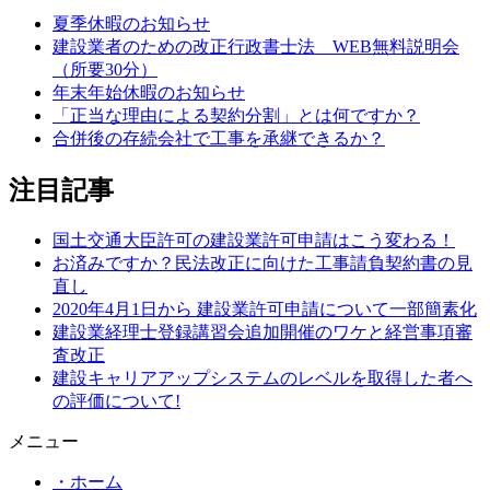
夏季休暇のお知らせ
建設業者のための改正行政書士法 WEB無料説明会
（所要30分）
年末年始休暇のお知らせ
「正当な理由による契約分割」とは何ですか？
合併後の存続会社で工事を承継できるか？
注目記事
国土交通大臣許可の建設業許可申請はこう変わる！
お済みですか？民法改正に向けた工事請負契約書の見
直し
2020年4月1日から 建設業許可申請について一部簡素化
建設業経理士登録講習会追加開催のワケと経営事項審
査改正
建設キャリアアップシステムのレベルを取得した者へ
の評価について!
メニュー
・ホーム