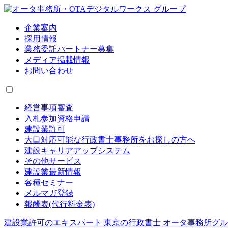
企業案内
採用情報
業務委託パートナー募集
メディア掲載情報
お問い合わせ
経営事項審査
入札参加資格申請
建設業許可
大口対応可能な行政書士事務所をお探しの方へ
建設キャリアアップシステム
その他サービス
建設業最新情報
各種セミナー
メルマガ登録
報酬表(代行料金表)
建設業許可のエキスパート 東京の行政書士 オータ事務所グ