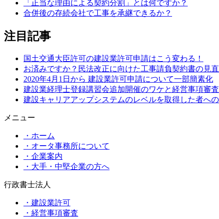
「正当な理由による契約分割」とは何ですか？
合併後の存続会社で工事を承継できるか？
注目記事
国土交通大臣許可の建設業許可申請はこう変わる！
お済みですか？民法改正に向けた工事請負契約書の見直
2020年4月1日から 建設業許可申請について一部簡素化
建設業経理士登録講習会追加開催のワケと経営事項審査
建設キャリアアップシステムのレベルを取得した者への
メニュー
・ホーム
・オータ事務所について
・企業案内
・大手・中堅企業の方へ
行政書士法人
・建設業許可
・経営事項審査