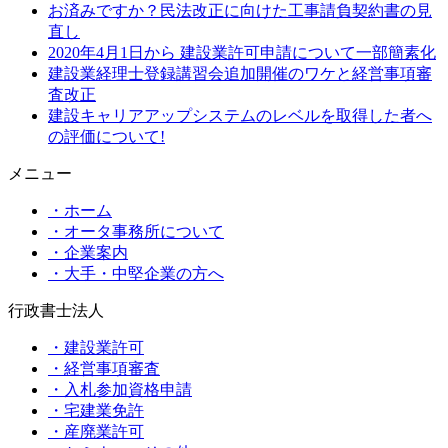
お済みですか？民法改正に向けた工事請負契約書の見
直し
2020年4月1日から 建設業許可申請について一部簡素化
建設業経理士登録講習会追加開催のワケと経営事項審
査改正
建設キャリアアップシステムのレベルを取得した者へ
の評価について!
メニュー
・ホーム
・オータ事務所について
・企業案内
・大手・中堅企業の方へ
行政書士法人
・建設業許可
・経営事項審査
・入札参加資格申請
・宅建業免許
・産廃業許可